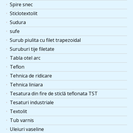
Spire snec
Sticlotextolit
Sudura
sufe
Surub piulita cu filet trapezoidal
Suruburi tije filetate
Tabla otel arc
Teflon
Tehnica de ridicare
Tehnica liniara
Tesatura din fire de sticlă teflonata TST
Tesaturi industriale
Textolit
Tub varnis
Uleiuri vaseline