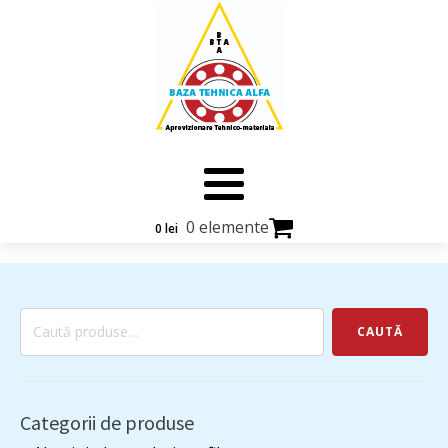
0 elemente
0
lei
Caută
CAUTĂ
după:
Categorii de produse