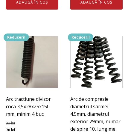
ADAUGĂ ÎN COȘ
ADAUGĂ ÎN COȘ
a
este:
a
este:
fost:
345 lei.
fost:
374 lei.
375 lei.
395 lei.
Reduceri!
Reduceri!
Arc tractiune divizor
Arc de compresie
coca 3,5x28x25x150
diametrul sarmei
mm, minim 4 buc.
4.5mm, diametrul
exterior 29mm, numar
80
lei
de spire 10, lungime
Prețul
Prețul
70
lei