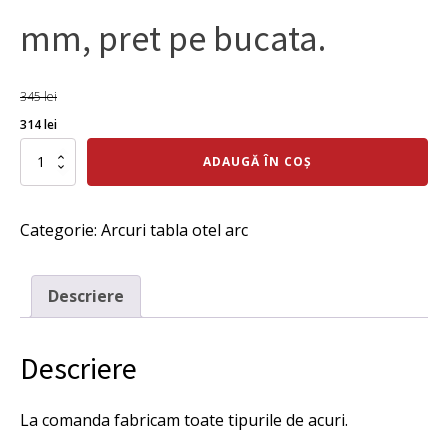
mm, pret pe bucata.
345
lei
Prețul
Prețul
314
lei
inițial
curent
Cantitate
ADAUGĂ ÎN COȘ
Arc
a
este:
tractiune
fost:
314 lei.
7x50x59x400
Categorie:
Arcuri tabla otel arc
mm,
345 lei.
pret
pe
bucata.
Descriere
Descriere
La comanda fabricam toate tipurile de acuri.