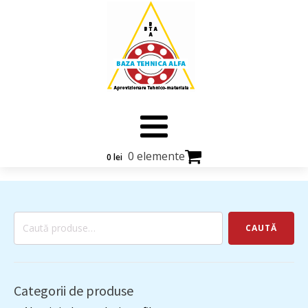
0 elemente
0
lei
Caută
CAUTĂ
după:
Categorii de produse