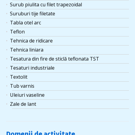
Surub piulita cu filet trapezoidal
Suruburi tije filetate
Tabla otel arc
Teflon
Tehnica de ridicare
Tehnica liniara
Tesatura din fire de sticlă teflonata TST
Tesaturi industriale
Textolit
Tub varnis
Uleiuri vaseline
Zale de lant
Domenii de activitate