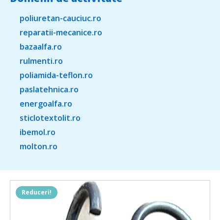
poliuretan-cauciuc.ro
reparatii-mecanice.ro
bazaalfa.ro
rulmenti.ro
poliamida-teflon.ro
paslatehnica.ro
energoalfa.ro
sticlotextolit.ro
ibemol.ro
molton.ro
Reduceri!