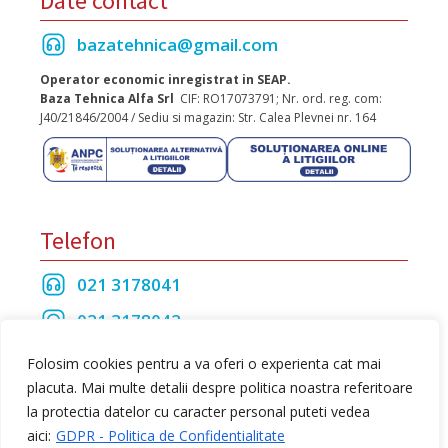
Date contact
bazatehnica@gmail.com
Operator economic inregistrat in SEAP.
Baza Tehnica Alfa Srl
CIF: RO17073791; Nr. ord. reg. com:
J40/21846/2004 / Sediu si magazin: Str. Calea Plevnei nr. 164
Telefon
021 3178041
021 3178042
021 3175208
Folosim cookies pentru a va oferi o experienta cat mai
placuta. Mai multe detalii despre politica noastra referitoare
la protectia datelor cu caracter personal puteti vedea
Toate drepturile rezervate Baza Tehnica Alfa S.R.L
aici:
GDPR - Politica de Confidentialitate