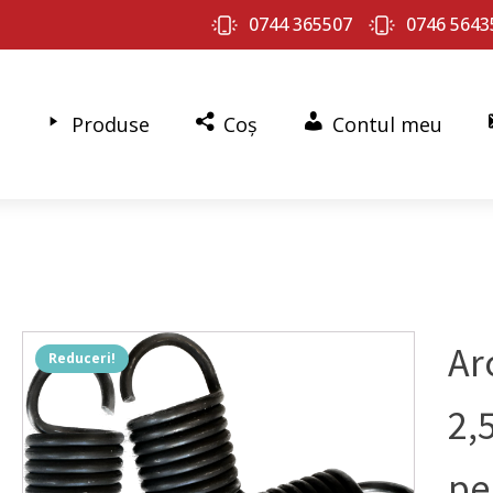
0744 365507
0746 5643
Produse
Coș
Contul meu
Ar
Reduceri!
2,
pe