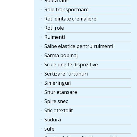
Roata lant
Role transportoare
Roti dintate cremaliere
Roti role
Rulmenti
Saibe elastice pentru rulmenti
Sarma bobinaj
Scule unelte dispozitive
Sertizare furtunuri
Simeringuri
Snur etansare
Spire snec
Sticlotextolit
Sudura
sufe