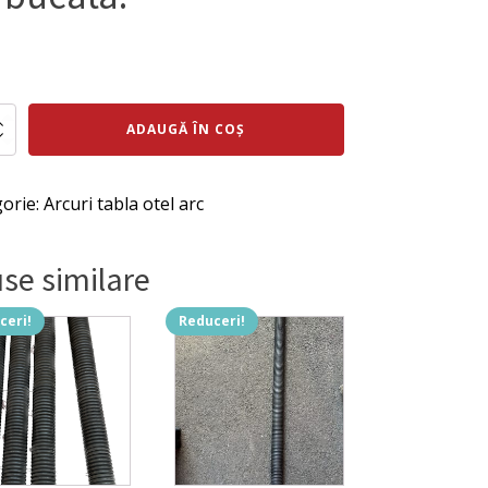
ul
rețul
al
urent
te
ADAUGĂ ÎN COȘ
ste:
ne
:
0 lei.
x10x64
orie:
Arcuri tabla otel arc
i.
se similare
ceri!
Reduceri!