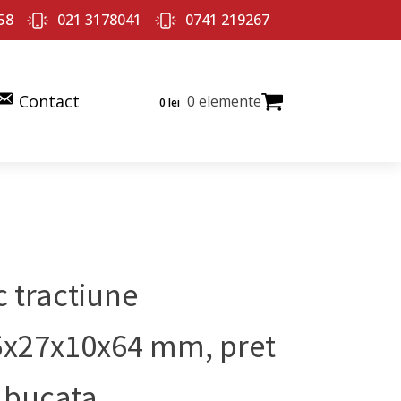
58
021 3178041
0741 219267
Contact
0 elemente
0
lei
c tractiune
5x27x10x64 mm, pret
 bucata.