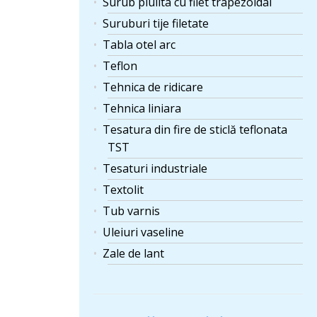
Surub piulita cu filet trapezoidal
Suruburi tije filetate
Tabla otel arc
Teflon
Tehnica de ridicare
Tehnica liniara
Tesatura din fire de sticlă teflonata
TST
Tesaturi industriale
Textolit
Tub varnis
Uleiuri vaseline
Zale de lant