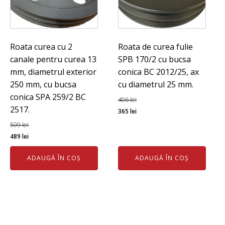
Roata curea cu 2
Roata de curea fulie
canale pentru curea 13
SPB 170/2 cu bucsa
mm, diametrul exterior
conica BC 2012/25, ax
250 mm, cu bucsa
cu diametrul 25 mm.
conica SPA 259/2 BC
406
lei
2517.
Prețul
Prețul
365
lei
inițial
curent
509
lei
Prețul
Prețul
a
este:
489
lei
inițial
curent
fost:
365 lei.
ADAUGĂ ÎN COȘ
ADAUGĂ ÎN COȘ
a
este:
406 lei.
fost:
489 lei.
509 lei.