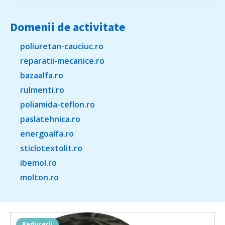
Domenii de activitate
poliuretan-cauciuc.ro
reparatii-mecanice.ro
bazaalfa.ro
rulmenti.ro
poliamida-teflon.ro
paslatehnica.ro
energoalfa.ro
sticlotextolit.ro
ibemol.ro
molton.ro
Reduceri!