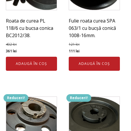
Roata de curea PL
Fulie roata curea SPA
118/6 cu bucsa conica
063/1 cu bucșă conică
BC2012/38.
1008-16mm.
402
lei
121
lei
Prețul
Prețul
Prețul
Prețul
361
lei
111
lei
inițial
curent
inițial
curent
ADAUGĂ ÎN COȘ
ADAUGĂ ÎN COȘ
a
este:
a
este:
fost:
361 lei.
fost:
111 lei.
402 lei.
121 lei.
Reduceri!
Reduceri!