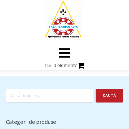
0 elemente
0
lei
Caută
CAUTĂ
după:
Categorii de produse