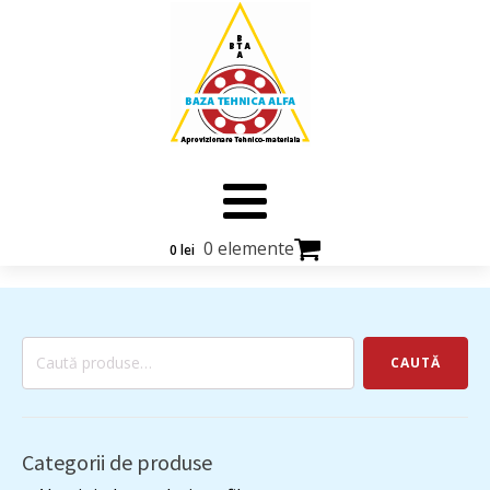
0 elemente
0
lei
Caută
CAUTĂ
după:
Categorii de produse