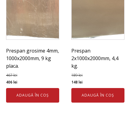
Prespan grosime 4mm,
Prespan
1000x2000mm, 9 kg
2x1000x2000mm, 4,4
placa.
kg.
467
lei
189
lei
Prețul
Prețul
Prețul
Prețul
406
lei
148
lei
inițial
curent
inițial
curent
ADAUGĂ ÎN COȘ
ADAUGĂ ÎN COȘ
a
este:
a
este:
fost:
406 lei.
fost:
148 lei.
467 lei.
189 lei.