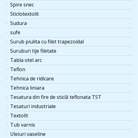
Spire snec
Sticlotextolit
Sudura
sufe
Surub piulita cu filet trapezoidal
Suruburi tije filetate
Tabla otel arc
Teflon
Tehnica de ridicare
Tehnica liniara
Tesatura din fire de sticlă teflonata TST
Tesaturi industriale
Textolit
Tub varnis
Uleiuri vaseline