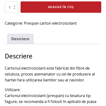
a
Cantitate
este:
ADAUGĂ ÎN COȘ
Prespan
fost:
95 lei.
1x1000x2000
mm,
125 lei.
Categorie:
Prespan carton electroizolant
2,2
kg.
Descriere
Descriere
Cartonul electroizolant este fabricat din fibre de
celuloza, proces asemanator cu cel de producere al
hartiei fara utilizarea liantilor sau al rasinilor.
Utilizare:
Cartonul electroizolant (prespan) cu tesatura tip
fagure, se recomanda a fi folosit în aplicatii de joasa