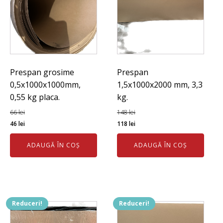
Prespan grosime
Prespan
0,5x1000x1000mm,
1,5x1000x2000 mm, 3,3
0,55 kg placa.
kg.
66
lei
148
lei
Prețul
Prețul
Prețul
Prețul
46
lei
118
lei
inițial
curent
inițial
curent
ADAUGĂ ÎN COȘ
ADAUGĂ ÎN COȘ
a
este:
a
este:
fost:
46 lei.
fost:
118 lei.
66 lei.
148 lei.
Reduceri!
Reduceri!