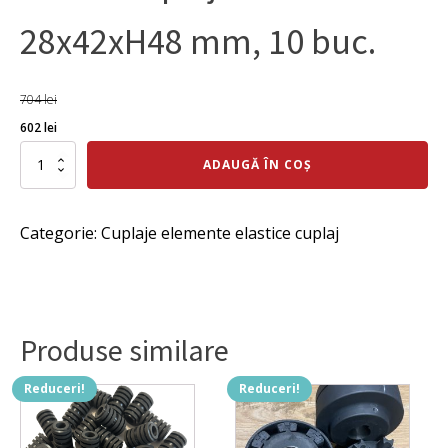
28x42xH48 mm, 10 buc.
704
lei
Prețul
Prețul
602
lei
inițial
curent
Cantitate
ADAUGĂ ÎN COȘ
Bucsa
a
este:
cuplaj,
fost:
602 lei.
element
Categorie:
Cuplaje elemente elastice cuplaj
elastic
704 lei.
cuplaj
cu
bolturi
28x42xH48
mm,
Produse similare
10
buc.
Reduceri!
Reduceri!