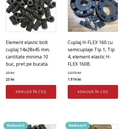
Element elastic bolt
Cuplaj H-FLEX 160 cu
cuplaj 14x28x45 mm,
semicuplaje Tip 1, Tip
cantitate minima 10
4, element elastic H-
buc, pret pe bucata.
FLEX 160B.
25
lei
2.075
lei
Prețul
Prețul
Prețul
Prețul
23
lei
1.974
lei
inițial
curent
inițial
curent
ADAUGĂ ÎN COȘ
ADAUGĂ ÎN COȘ
a
este:
a
este:
fost:
23 lei.
fost:
1.974 lei.
25 lei.
2.075 lei.
Reduceri!
Reduceri!