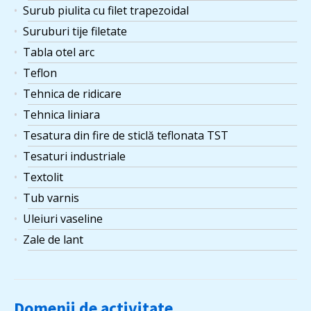
Surub piulita cu filet trapezoidal
Suruburi tije filetate
Tabla otel arc
Teflon
Tehnica de ridicare
Tehnica liniara
Tesatura din fire de sticlă teflonata TST
Tesaturi industriale
Textolit
Tub varnis
Uleiuri vaseline
Zale de lant
Domenii de activitate