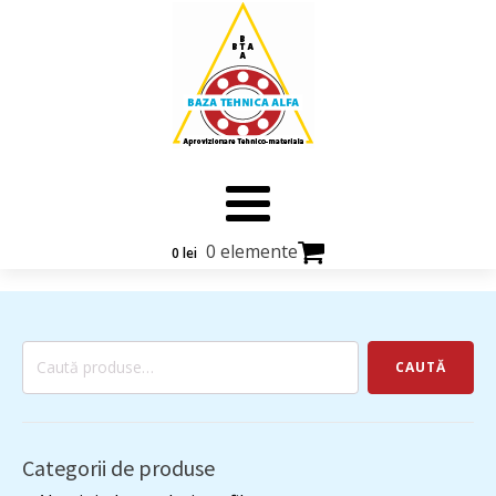
0 elemente
0
lei
Caută
CAUTĂ
după:
Categorii de produse