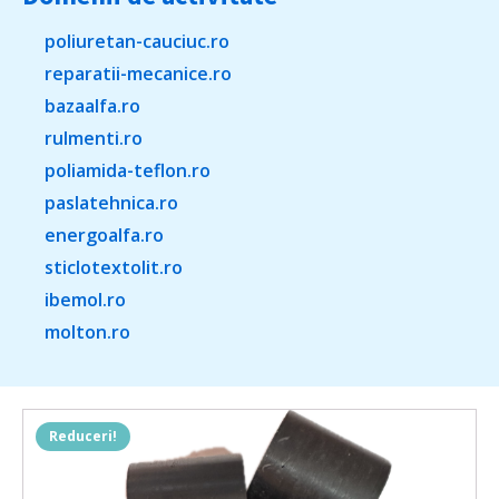
poliuretan-cauciuc.ro
reparatii-mecanice.ro
bazaalfa.ro
rulmenti.ro
poliamida-teflon.ro
paslatehnica.ro
energoalfa.ro
sticlotextolit.ro
ibemol.ro
molton.ro
Reduceri!