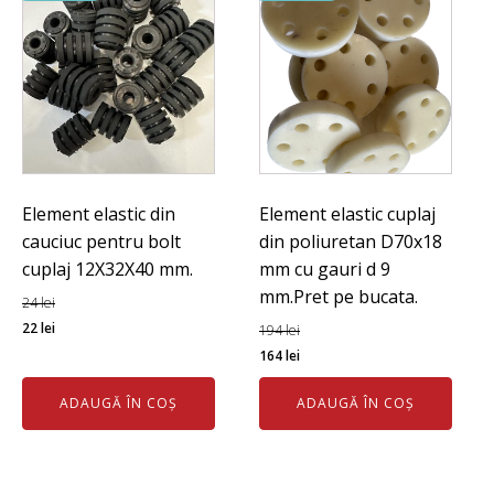
Element elastic din
Element elastic cuplaj
cauciuc pentru bolt
din poliuretan D70x18
cuplaj 12X32X40 mm.
mm cu gauri d 9
mm.Pret pe bucata.
24
lei
Prețul
Prețul
22
lei
194
lei
inițial
curent
Prețul
Prețul
164
lei
a
este:
inițial
curent
ADAUGĂ ÎN COȘ
ADAUGĂ ÎN COȘ
fost:
22 lei.
a
este:
24 lei.
fost:
164 lei.
194 lei.