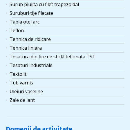
Surub piulita cu filet trapezoidal
Suruburi tije filetate
Tabla otel arc
Teflon
Tehnica de ridicare
Tehnica liniara
Tesatura din fire de sticlă teflonata TST
Tesaturi industriale
Textolit
Tub varnis
Uleiuri vaseline
Zale de lant
Domenii de activitate