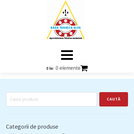
0 elemente
0
lei
Caută
CAUTĂ
după:
Categorii de produse