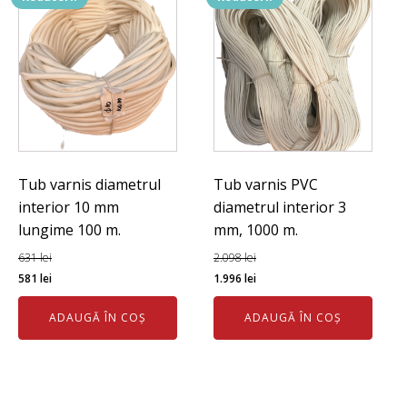
Tub varnis diametrul
Tub varnis PVC
interior 10 mm
diametrul interior 3
lungime 100 m.
mm, 1000 m.
631
lei
2.098
lei
Prețul
Prețul
Prețul
Prețul
581
lei
1.996
lei
inițial
curent
inițial
curent
ADAUGĂ ÎN COȘ
ADAUGĂ ÎN COȘ
a
este:
a
este:
fost:
581 lei.
fost:
1.996 lei.
631 lei.
2.098 lei.