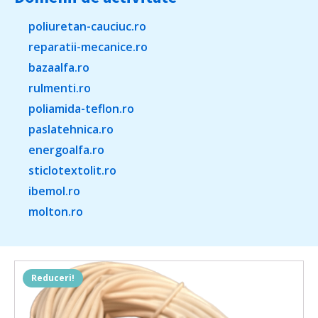
poliuretan-cauciuc.ro
reparatii-mecanice.ro
bazaalfa.ro
rulmenti.ro
poliamida-teflon.ro
paslatehnica.ro
energoalfa.ro
sticlotextolit.ro
ibemol.ro
molton.ro
Reduceri!