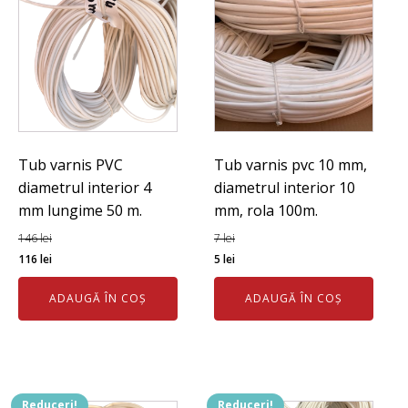
Tub varnis PVC
Tub varnis pvc 10 mm,
diametrul interior 4
diametrul interior 10
mm lungime 50 m.
mm, rola 100m.
146
lei
7
lei
Prețul
Prețul
Prețul
Prețul
116
lei
5
lei
inițial
curent
inițial
curent
ADAUGĂ ÎN COȘ
ADAUGĂ ÎN COȘ
a
este:
a
este:
fost:
116 lei.
fost:
5 lei.
146 lei.
7 lei.
Reduceri!
Reduceri!