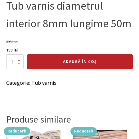
Tub varnis diametrul
interior 8mm lungime 50m
230
lei
Prețul
Prețul
199
lei
inițial
curent
Cantitate
ADAUGĂ ÎN COȘ
Tub
a
este:
varnis
fost:
199 lei.
diametrul
Categorie:
Tub varnis
interior
230 lei.
8mm
lungime
50m
Produse similare
Reduceri!
Reduceri!