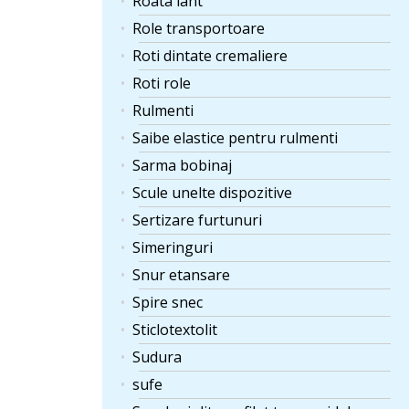
Roata lant
Role transportoare
Roti dintate cremaliere
Roti role
Rulmenti
Saibe elastice pentru rulmenti
Sarma bobinaj
Scule unelte dispozitive
Sertizare furtunuri
Simeringuri
Snur etansare
Spire snec
Sticlotextolit
Sudura
sufe