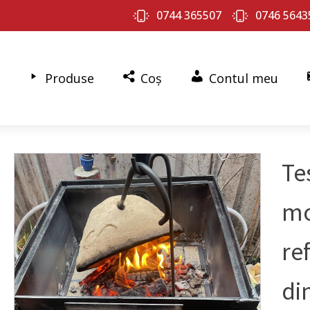
0744 365507
0746 5643
Produse
Coș
Contul meu
Te
mo
re
di