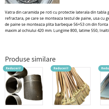
Vatra din caramida pe roti cu protectie laterala din tabl
refractara, pe care se monteaza testul de paine, usa cu g
de paine se monteaza p
lita
barbeque 56×53 cm din fonta 
maxim al ochiului 420 mm. Lungime 800, latime 550, Inalt
Produse similare
Reduceri!
Reduceri!
Redu