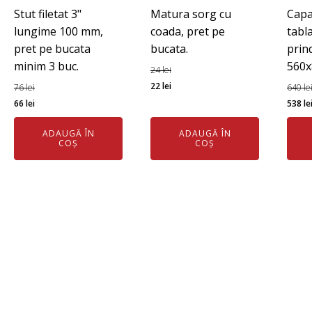
Stut filetat 3"
Matura sorg cu
Capa
lungime 100 mm,
coada, pret pe
tabl
pret pe bucata
bucata.
prind
minim 3 buc.
560x
24
lei
Prețul
Prețul
22
lei
76
lei
640
le
Prețul
Prețul
inițial
curent
Preț
66
lei
538
le
inițial
curent
a
este:
iniția
ADAUGĂ ÎN
ADAUGĂ ÎN
a
este:
fost:
22 lei.
a
COȘ
COȘ
fost:
66 lei.
24 lei.
fost:
76 lei.
640 l