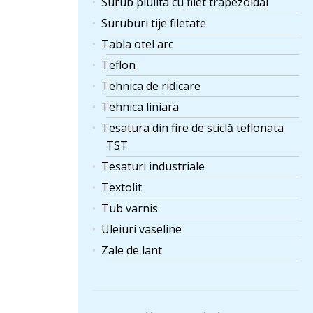
Surub piulita cu filet trapezoidal
Suruburi tije filetate
Tabla otel arc
Teflon
Tehnica de ridicare
Tehnica liniara
Tesatura din fire de sticlă teflonata
TST
Tesaturi industriale
Textolit
Tub varnis
Uleiuri vaseline
Zale de lant