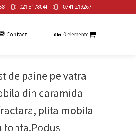
58
021 3178041
0741 219267
Contact
0 elemente
0
lei
st de paine pe vatra
bila din caramida
fractara, plita mobila
n fonta.Podus