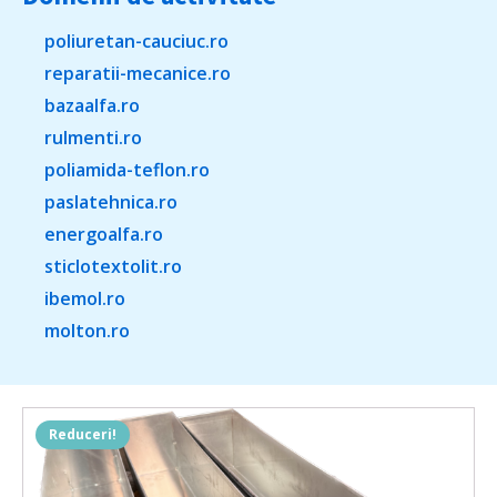
poliuretan-cauciuc.ro
reparatii-mecanice.ro
bazaalfa.ro
rulmenti.ro
poliamida-teflon.ro
paslatehnica.ro
energoalfa.ro
sticlotextolit.ro
ibemol.ro
molton.ro
Reduceri!