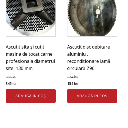
Ascutit sita și cutit
Ascuțit disc debitare
masina de tocat carne
aluminiu ,
profesionala diametrul
recondiționare lamă
sitei 130 mm.
circulară Z96.
385
lei
174
lei
Prețul
Prețul
Prețul
Prețul
345
lei
154
lei
inițial
curent
inițial
curent
ADAUGĂ ÎN COȘ
ADAUGĂ ÎN COȘ
a
este:
a
este:
fost:
345 lei.
fost:
154 lei.
385 lei.
174 lei.