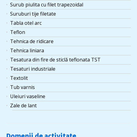
Surub piulita cu filet trapezoidal
Suruburi tije filetate
Tabla otel arc
Teflon
Tehnica de ridicare
Tehnica liniara
Tesatura din fire de sticlă teflonata TST
Tesaturi industriale
Textolit
Tub varnis
Uleiuri vaseline
Zale de lant
Domenii de activitate