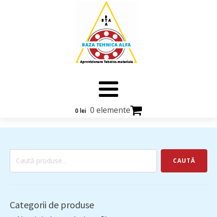
0 elemente
0
lei
Caută
CAUTĂ
după:
Categorii de produse