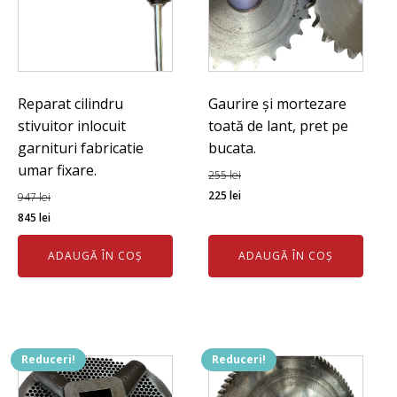
Reparat cilindru
Gaurire și mortezare
stivuitor inlocuit
toată de lant, pret pe
garnituri fabricatie
bucata.
umar fixare.
255
lei
Prețul
Prețul
225
lei
947
lei
Prețul
Prețul
inițial
curent
845
lei
inițial
curent
a
este:
ADAUGĂ ÎN COȘ
ADAUGĂ ÎN COȘ
a
este:
fost:
225 lei.
fost:
845 lei.
255 lei.
947 lei.
Reduceri!
Reduceri!