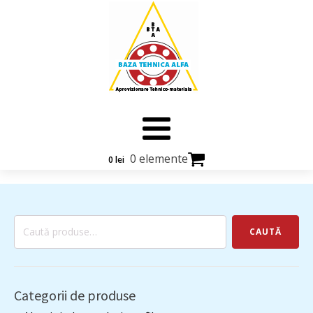
0 elemente
0
lei
Caută
CAUTĂ
după:
Categorii de produse