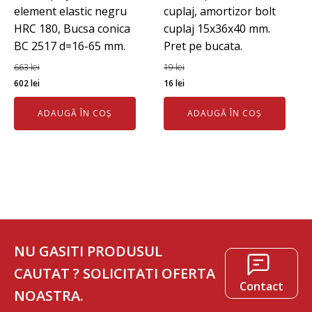
element elastic negru
cuplaj, amortizor bolt
HRC 180, Bucsa conica
cuplaj 15x36x40 mm.
BC 2517 d=16-65 mm.
Pret pe bucata.
663
lei
19
lei
Prețul
Prețul
Prețul
Prețul
602
lei
16
lei
inițial
curent
inițial
curent
ADAUGĂ ÎN COȘ
ADAUGĂ ÎN COȘ
a
este:
a
este:
fost:
602 lei.
fost:
16 lei.
663 lei.
19 lei.
NU GASITI PRODUSUL
CAUTAT ? SOLICITATI OFERTA
Contact
NOASTRA.