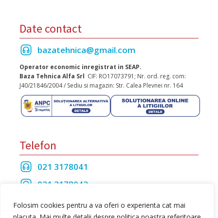
Date contact
bazatehnica@gmail.com
Operator economic inregistrat in SEAP.
Baza Tehnica Alfa Srl
CIF: RO17073791; Nr. ord. reg. com:
J40/21846/2004 / Sediu si magazin: Str. Calea Plevnei nr. 164
Telefon
021 3178041
021 3178042
021 3175208
Folosim cookies pentru a va oferi o experienta cat mai
placuta. Mai multe detalii despre politica noastra referitoare