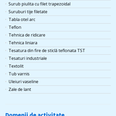
Surub piulita cu filet trapezoidal
Suruburi tije filetate
Tabla otel arc
Teflon
Tehnica de ridicare
Tehnica liniara
Tesatura din fire de sticlă teflonata TST
Tesaturi industriale
Textolit
Tub varnis
Uleiuri vaseline
Zale de lant
Domenii de activitate