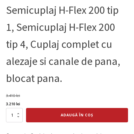
Semicuplaj H-Flex 200 tip
1, Semicuplaj H-Flex 200
tip 4, Cuplaj complet cu
alezaje si canale de pana,
blocat pana.
3.410
lei
Prețul
Prețul
3.210
lei
inițial
curent
Cantitate
ADAUGĂ ÎN COȘ
Semicuplaj
a
este:
H-
fost:
3.210 lei.
Flex