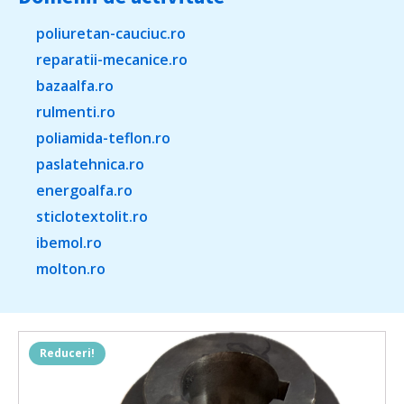
poliuretan-cauciuc.ro
reparatii-mecanice.ro
bazaalfa.ro
rulmenti.ro
poliamida-teflon.ro
paslatehnica.ro
energoalfa.ro
sticlotextolit.ro
ibemol.ro
molton.ro
Reduceri!