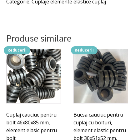
Categorie:
Cuplaje elemente elastice cuplaj
200
3.410 lei.
tip
1,
Semicuplaj
H-
Flex
Produse similare
200
tip
4,
Reduceri!
Reduceri!
Cuplaj
complet
cu
alezaje
si
canale
de
pana,
blocat
pana.
Cuplaj cauciuc pentru
Bucsa cauciuc pentru
bolt 46x80x85 mm,
cuplaj cu bolturi,
element elasic pentru
element elastic pentru
bolt.
bolt 30x51x52 mm.