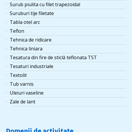
Surub piulita cu filet trapezoidal
Suruburi tije filetate
Tabla otel arc
Teflon
Tehnica de ridicare
Tehnica liniara
Tesatura din fire de sticlă teflonata TST
Tesaturi industriale
Textolit
Tub varnis
Uleiuri vaseline
Zale de lant
Domenii de activitate