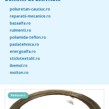
poliuretan-cauciuc.ro
reparatii-mecanice.ro
bazaalfa.ro
rulmenti.ro
poliamida-teflon.ro
paslatehnica.ro
energoalfa.ro
sticlotextolit.ro
ibemol.ro
molton.ro
Reduceri!