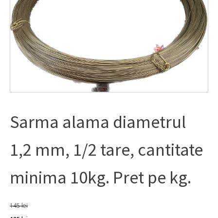
Sarma alama diametrul
1,2 mm, 1/2 tare, cantitate
minima 10kg. Pret pe kg.
145
lei
Prețul
Prețul