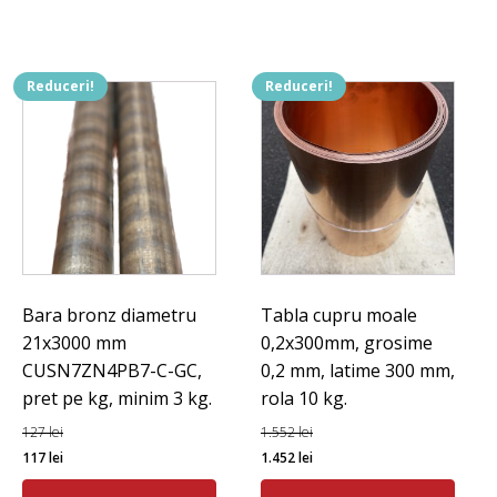
1.423 lei.
Reduceri!
Reduceri!
Bara bronz diametru
Tabla cupru moale
21x3000 mm
0,2x300mm, grosime
CUSN7ZN4PB7-C-GC,
0,2 mm, latime 300 mm,
pret pe kg, minim 3 kg.
rola 10 kg.
127
lei
1.552
lei
Prețul
Prețul
Prețul
Prețul
117
lei
1.452
lei
inițial
curent
inițial
curent