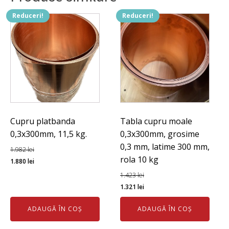
Reduceri!
Reduceri!
Cupru platbanda
Tabla cupru moale
0,3x300mm, 11,5 kg.
0,3x300mm, grosime
0,3 mm, latime 300 mm,
1.982
lei
rola 10 kg
Prețul
Prețul
1.880
lei
inițial
curent
1.423
lei
a
este:
Prețul
Prețul
1.321
lei
fost:
1.880 lei.
inițial
curent
ADAUGĂ ÎN COȘ
ADAUGĂ ÎN COȘ
1.982 lei.
a
este:
fost:
1.321 lei.