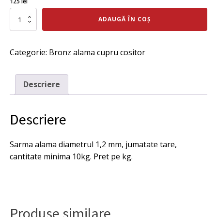
125
lei
inițial
curent
Cantitate
ADAUGĂ ÎN COȘ
Sarma
a
este:
alama
fost:
125 lei.
diametrul
Categorie:
Bronz alama cupru cositor
1,2
145 lei.
mm,
1/2
tare,
Descriere
cantitate
minima
10kg.
Descriere
Pret
pe
kg.
Sarma alama diametrul 1,2 mm, jumatate tare,
cantitate minima 10kg. Pret pe kg.
Produse similare