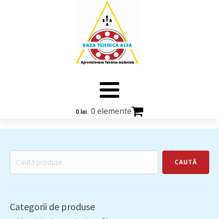
0 elemente
0
lei
Caută
CAUTĂ
după:
Categorii de produse