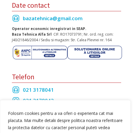
Date contact
bazatehnica@gmail.com
Operator economic inregistrat in SEAP.
Baza Tehnica Alfa Srl
CIF: RO17073791; Nr. ord. reg. com:
J40/21846/2004 / Sediu si magazin: Str. Calea Plevnei nr. 164
Telefon
021 3178041
021 3178042
021 3175208
Folosim cookies pentru a va oferi o experienta cat mai
placuta. Mai multe detalii despre politica noastra referitoare
la protectia datelor cu caracter personal puteti vedea
Toate drepturile rezervate Baza Tehnica Alfa S.R.L