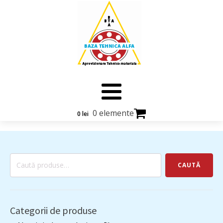
0 elemente
0
lei
Caută
CAUTĂ
după:
Categorii de produse