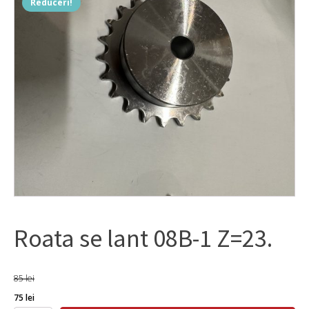
Reduceri!
Roata se lant 08B-1 Z=23.
85
lei
Prețul
Prețul
75
lei