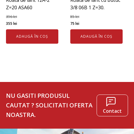
Roata de lant 12A-2
Roata de lant cu butuc
Z=20 ASA60
3/8 06B 1 Z=30.
396
lei
85
lei
Prețul
Prețul
Prețul
Prețul
355
lei
75
lei
inițial
curent
inițial
curent
ADAUGĂ ÎN COȘ
ADAUGĂ ÎN COȘ
a
este:
a
este:
fost:
355 lei.
fost:
75 lei.
396 lei.
85 lei.
NU GASITI PRODUSUL
CAUTAT ? SOLICITATI OFERTA
Contact
NOASTRA.