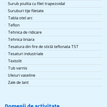
Surub piulita cu filet trapezoidal
Suruburi tije filetate
Tabla otel arc
Teflon
Tehnica de ridicare
Tehnica liniara
Tesatura din fire de sticlă teflonata TST
Tesaturi industriale
Textolit
Tub varnis
Uleiuri vaseline
Zale de lant
Domenii de activitate