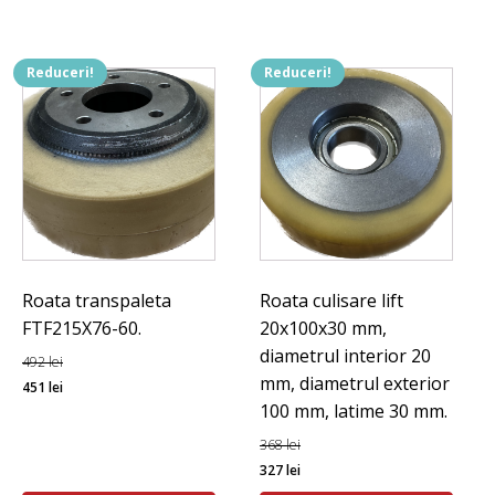
218 lei.
Reduceri!
Reduceri!
Roata transpaleta
Roata culisare lift
FTF215X76-60.
20x100x30 mm,
diametrul interior 20
492
lei
mm, diametrul exterior
Prețul
Prețul
451
lei
100 mm, latime 30 mm.
inițial
curent
a
este:
368
lei
fost:
451 lei.
Prețul
Prețul
327
lei