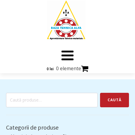
0 elemente
0
lei
Caută
CAUTĂ
după:
Categorii de produse