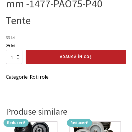
mm -1477-PAO75-P40
Tente
33
lei
Prețul
Prețul
29
lei
inițial
curent
Cantitate
ADAUGĂ ÎN COȘ
Roata
a
este:
fixa
fost:
29 lei.
poliamida
Categorie:
Roti role
75
33 lei.
mm
-1477-
PAO75-
P40
Tente
Produse similare
Reduceri!
Reduceri!