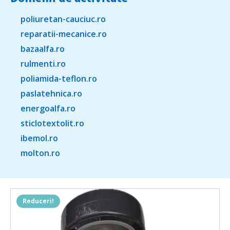
poliuretan-cauciuc.ro
reparatii-mecanice.ro
bazaalfa.ro
rulmenti.ro
poliamida-teflon.ro
paslatehnica.ro
energoalfa.ro
sticlotextolit.ro
ibemol.ro
molton.ro
Reduceri!