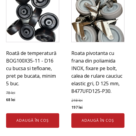
Roată de temperatură
Roata pivotanta cu
BOG100X35-11 - D16
frana din poliamida
cu bucsa si tefloane,
INOX, fixare pe bolt,
pret pe bucata, minim
calea de rulare cauciuc
5 buc.
elastic gri, D 125 mm,
8477UFD125-P30.
78
lei
Prețul
Prețul
68
lei
218
lei
inițial
curent
Prețul
Prețul
197
lei
a
este:
inițial
curent
ADAUGĂ ÎN COȘ
ADAUGĂ ÎN COȘ
fost:
68 lei.
a
este:
78 lei.
fost:
197 lei.