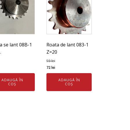
a se lant 08B-1
Roata de lant 083-1
.
Z=20
93
lei
ul
Prețul
Prețul
Prețul
72
lei
l
curent
inițial
curent
ADAUGĂ ÎN
ADAUGĂ ÎN
este:
a
este:
COȘ
COȘ
5 lei.
fost:
72 lei.
i.
93 lei.