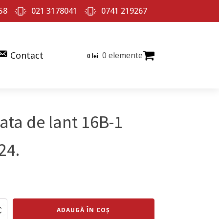
58
021 3178041
0741 219267
Contact
0 elemente
0
lei
ata de lant 16B-1
24.
ul
Prețul
al
curent
te
ADAUGĂ ÎN COȘ