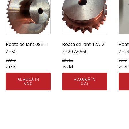
Roata de lant 08B-1
Roata de lant 12A-2
Roat
Z=50.
Z=20 ASA60
Z=23
278
lei
396
lei
85
lei
Prețul
Prețul
Prețul
Prețul
Preț
237
lei
355
lei
75
lei
inițial
curent
inițial
curent
iniția
ADAUGĂ ÎN
ADAUGĂ ÎN
a
este:
a
este:
a
COȘ
COȘ
fost:
237 lei.
fost:
355 lei.
fost:
7
278 lei.
396 lei.
85 le