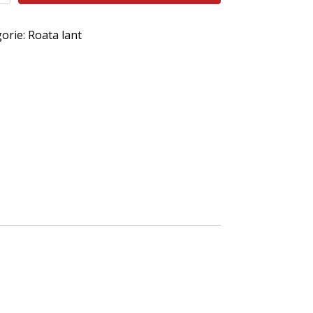
este:
:
307 lei.
orie:
Roata lant
ei.