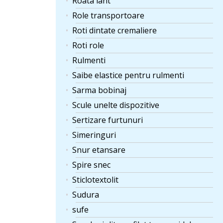
Roata lant
Role transportoare
Roti dintate cremaliere
Roti role
Rulmenti
Saibe elastice pentru rulmenti
Sarma bobinaj
Scule unelte dispozitive
Sertizare furtunuri
Simeringuri
Snur etansare
Spire snec
Sticlotextolit
Sudura
sufe