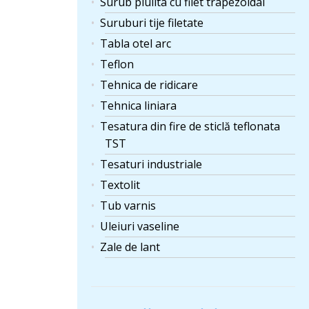
Surub piulita cu filet trapezoidal
Suruburi tije filetate
Tabla otel arc
Teflon
Tehnica de ridicare
Tehnica liniara
Tesatura din fire de sticlă teflonata
TST
Tesaturi industriale
Textolit
Tub varnis
Uleiuri vaseline
Zale de lant