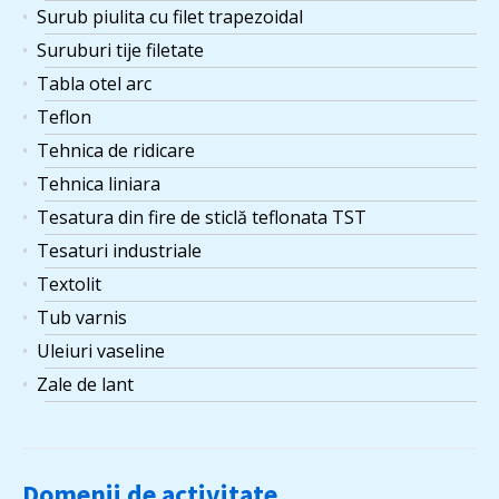
Surub piulita cu filet trapezoidal
Suruburi tije filetate
Tabla otel arc
Teflon
Tehnica de ridicare
Tehnica liniara
Tesatura din fire de sticlă teflonata TST
Tesaturi industriale
Textolit
Tub varnis
Uleiuri vaseline
Zale de lant
Domenii de activitate