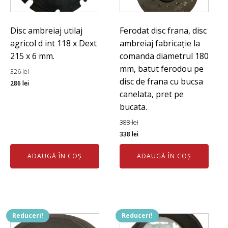
Disc ambreiaj utilaj
Ferodat disc frana, disc
agricol d int 118 x Dext
ambreiaj fabricație la
215 x 6 mm.
comanda diametrul 180
mm, batut ferodou pe
326
lei
disc de frana cu bucsa
Prețul
Prețul
286
lei
canelata, pret pe
inițial
curent
bucata.
a
este:
fost:
286 lei.
388
lei
326 lei.
Prețul
Prețul
338
lei
inițial
curent
ADAUGĂ ÎN COȘ
ADAUGĂ ÎN COȘ
a
este:
fost:
338 lei.
388 lei.
Reduceri!
Reduceri!