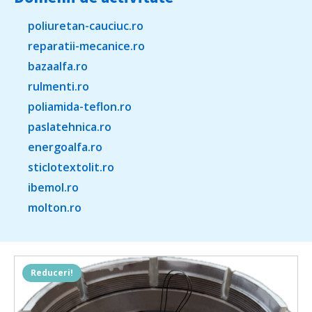
poliuretan-cauciuc.ro
reparatii-mecanice.ro
bazaalfa.ro
rulmenti.ro
poliamida-teflon.ro
paslatehnica.ro
energoalfa.ro
sticlotextolit.ro
ibemol.ro
molton.ro
Reduceri!