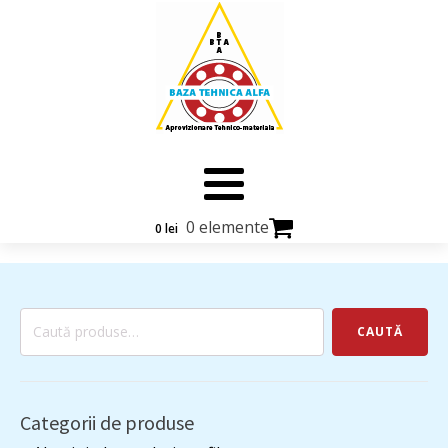
0 elemente
0
lei
Caută
CAUTĂ
după:
Categorii de produse