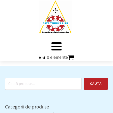
0 elemente
0
lei
Caută
CAUTĂ
după:
Categorii de produse