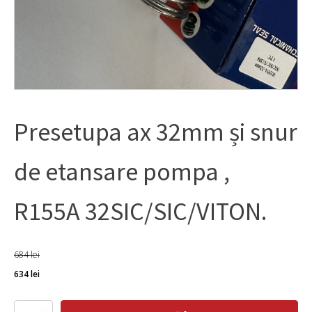
Presetupa ax 32mm și snur
de etansare pompa ,
R155A 32SIC/SIC/VITON.
684
lei
Prețul
Prețul
634
lei
inițial
curent