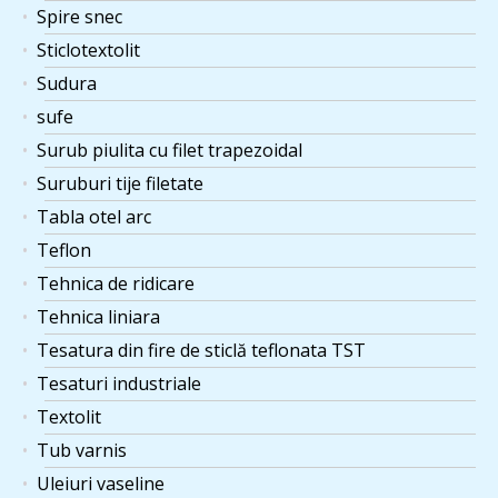
Spire snec
Sticlotextolit
Sudura
sufe
Surub piulita cu filet trapezoidal
Suruburi tije filetate
Tabla otel arc
Teflon
Tehnica de ridicare
Tehnica liniara
Tesatura din fire de sticlă teflonata TST
Tesaturi industriale
Textolit
Tub varnis
Uleiuri vaseline