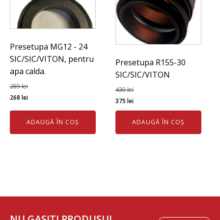
Presetupa MG12 - 24
SIC/SIC/VITON, pentru
Presetupa R155-30
apa calda.
SIC/SIC/VITON
289
lei
430
lei
Prețul
Prețul
268
lei
Prețul
Prețul
375
lei
inițial
curent
inițial
curent
a
este:
ADAUGĂ ÎN COȘ
ADAUGĂ ÎN COȘ
a
este:
fost:
268 lei.
fost:
375 lei.
289 lei.
430 lei.
NU GASITI PRODUSUL