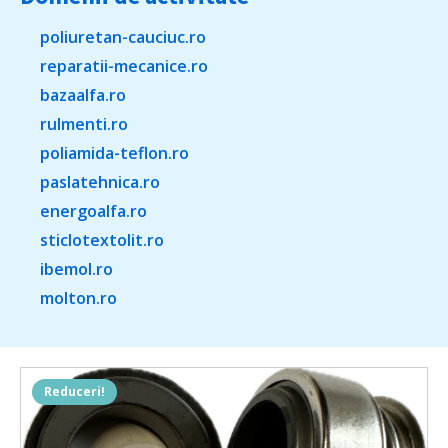
poliuretan-cauciuc.ro
reparatii-mecanice.ro
bazaalfa.ro
rulmenti.ro
poliamida-teflon.ro
paslatehnica.ro
energoalfa.ro
sticlotextolit.ro
ibemol.ro
molton.ro
Reduceri!