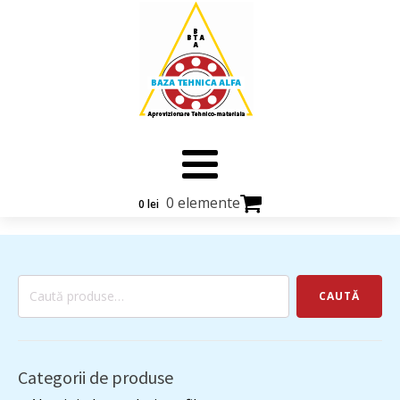
0 elemente
0
lei
Caută
CAUTĂ
după:
Categorii de produse