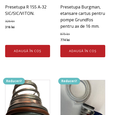
Presetupa R 155 A-32
Presetupa Burgman,
SIC/SIC/VITON.
etansare cartus pentru
pompe Grundfos
326
lei
pentru ax de 16 mm.
Prețul
Prețul
316
lei
inițial
curent
875
lei
a
este:
Prețul
Prețul
774
lei
fost:
316 lei.
inițial
curent
ADAUGĂ ÎN COȘ
ADAUGĂ ÎN COȘ
326 lei.
a
este:
fost:
774 lei.
875 lei.
Reduceri!
Reduceri!