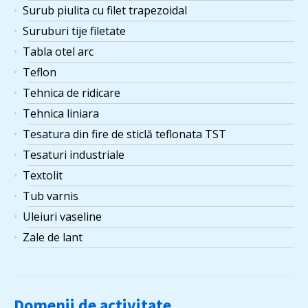
Surub piulita cu filet trapezoidal
Suruburi tije filetate
Tabla otel arc
Teflon
Tehnica de ridicare
Tehnica liniara
Tesatura din fire de sticlă teflonata TST
Tesaturi industriale
Textolit
Tub varnis
Uleiuri vaseline
Zale de lant
Domenii de activitate