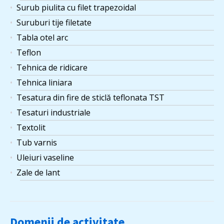
Surub piulita cu filet trapezoidal
Suruburi tije filetate
Tabla otel arc
Teflon
Tehnica de ridicare
Tehnica liniara
Tesatura din fire de sticlă teflonata TST
Tesaturi industriale
Textolit
Tub varnis
Uleiuri vaseline
Zale de lant
Domenii de activitate