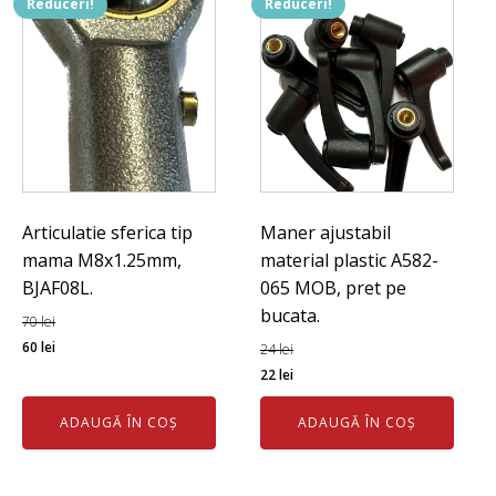
Reduceri!
Reduceri!
Articulatie sferica tip
Maner ajustabil
mama M8x1.25mm,
material plastic A582-
BJAF08L.
065 MOB, pret pe
bucata.
70
lei
Prețul
Prețul
60
lei
24
lei
inițial
curent
Prețul
Prețul
22
lei
a
este:
inițial
curent
ADAUGĂ ÎN COȘ
ADAUGĂ ÎN COȘ
fost:
60 lei.
a
este:
70 lei.
fost:
22 lei.
24 lei.