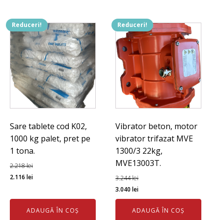
Reduceri!
Reduceri!
Sare tablete cod K02,
Vibrator beton, motor
1000 kg palet, pret pe
vibrator trifazat MVE
1 tona.
1300/3 22kg,
MVE13003T.
2.218
lei
Prețul
Prețul
2.116
lei
3.244
lei
inițial
curent
Prețul
Prețul
3.040
lei
a
este:
inițial
curent
ADAUGĂ ÎN COȘ
ADAUGĂ ÎN COȘ
fost:
2.116 lei.
a
este: