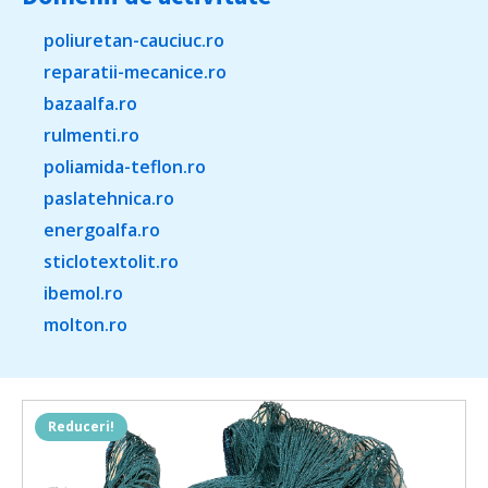
poliuretan-cauciuc.ro
reparatii-mecanice.ro
bazaalfa.ro
rulmenti.ro
poliamida-teflon.ro
paslatehnica.ro
energoalfa.ro
sticlotextolit.ro
ibemol.ro
molton.ro
Reduceri!