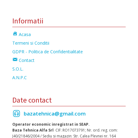
Informatii
Acasa
Termeni si Conditii
GDPR - Politica de Confidentialitate
Contact
S.O.L.
A.N.P.C
Date contact
bazatehnica@gmail.com
Operator economic inregistrat in SEAP.
Baza Tehnica Alfa Srl
CIF: RO17073791; Nr. ord. reg. com:
J40/21846/2004 / Sediu si magazin: Str. Calea Plevnei nr. 164