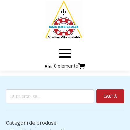
0 elemente
0
lei
Caută
CAUTĂ
după:
Categorii de produse