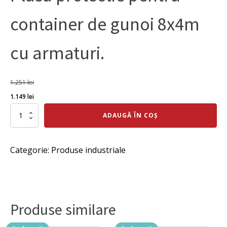
container de gunoi 8x4m
cu armaturi.
1.251
lei
Prețul
Prețul
1.149
lei
inițial
curent
Cantitate
ADAUGĂ ÎN COȘ
Plasa
a
este:
protectie
fost:
1.149 lei.
pentru
Categorie:
Produse industriale
container
1.251 lei.
de
gunoi
8x4m
cu
armaturi.
Produse similare