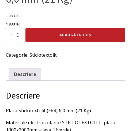
1.983
lei
Prețul
Prețul
1.833
lei
inițial
curent
Cantitate
ADAUGĂ ÎN COȘ
Placa
a
este:
Sticlotextolit
fost:
1.833 lei.
(FR4)
Categorie:
Sticlotextolit
6,0
1.983 lei.
mm
(21
Kg)
Descriere
Descriere
Placa Sticlotextolit (FR4) 6,0 mm (21 Kg)
Materiale electroizolante STICLOTEXTOLIT -placa
1000x2000mm -clasa F (verde)