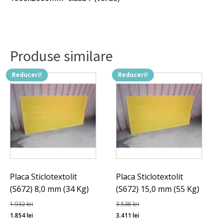
Produse similare
Reduceri!
Reduceri!
Placa Sticlotextolit
Placa Sticlotextolit
(S672) 8,0 mm (34 Kg)
(S672) 15,0 mm (55 Kg)
1.932
lei
3.538
lei
Prețul
Prețul
Prețul
Prețul
1.854
lei
3.411
lei