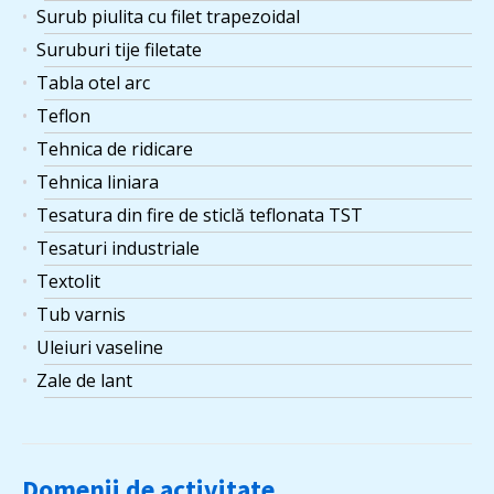
Surub piulita cu filet trapezoidal
Suruburi tije filetate
Tabla otel arc
Teflon
Tehnica de ridicare
Tehnica liniara
Tesatura din fire de sticlă teflonata TST
Tesaturi industriale
Textolit
Tub varnis
Uleiuri vaseline
Zale de lant
Domenii de activitate