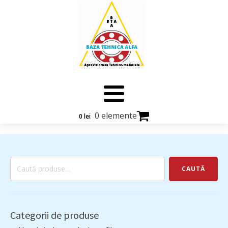
0 elemente
0
lei
Caută
CAUTĂ
după:
Categorii de produse