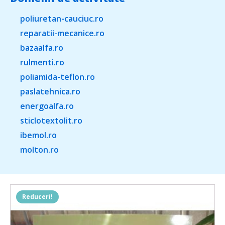
poliuretan-cauciuc.ro
reparatii-mecanice.ro
bazaalfa.ro
rulmenti.ro
poliamida-teflon.ro
paslatehnica.ro
energoalfa.ro
sticlotextolit.ro
ibemol.ro
molton.ro
Reduceri!