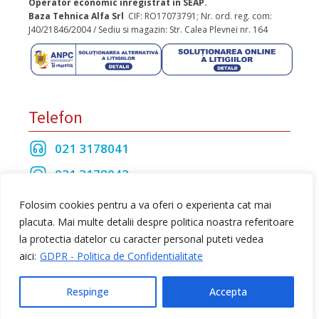
Operator economic inregistrat in SEAP.
Baza Tehnica Alfa Srl
CIF: RO17073791; Nr. ord. reg. com:
J40/21846/2004 / Sediu si magazin: Str. Calea Plevnei nr. 164
Telefon
021 3178041
021 3178042
021 3175208
Folosim cookies pentru a va oferi o experienta cat mai
placuta. Mai multe detalii despre politica noastra referitoare
la protectia datelor cu caracter personal puteti vedea
Toate drepturile rezervate Baza Tehnica Alfa S.R.L
aici:
GDPR - Politica de Confidentialitate
web design
by Dow Media
Respinge
Accepta