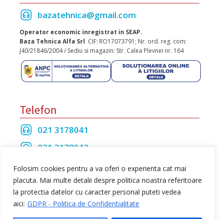
bazatehnica@gmail.com
Operator economic inregistrat in SEAP.
Baza Tehnica Alfa Srl
CIF: RO17073791; Nr. ord. reg. com:
J40/21846/2004 / Sediu si magazin: Str. Calea Plevnei nr. 164
Telefon
021 3178041
021 3178042
021 3175208
Folosim cookies pentru a va oferi o experienta cat mai
placuta. Mai multe detalii despre politica noastra referitoare
la protectia datelor cu caracter personal puteti vedea
Toate drepturile rezervate Baza Tehnica Alfa S.R.L
aici:
GDPR - Politica de Confidentialitate
web design
by Dow Media