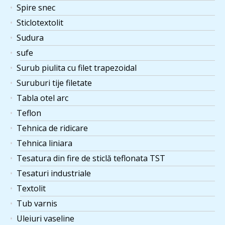
Spire snec
Sticlotextolit
Sudura
sufe
Surub piulita cu filet trapezoidal
Suruburi tije filetate
Tabla otel arc
Teflon
Tehnica de ridicare
Tehnica liniara
Tesatura din fire de sticlă teflonata TST
Tesaturi industriale
Textolit
Tub varnis
Uleiuri vaseline