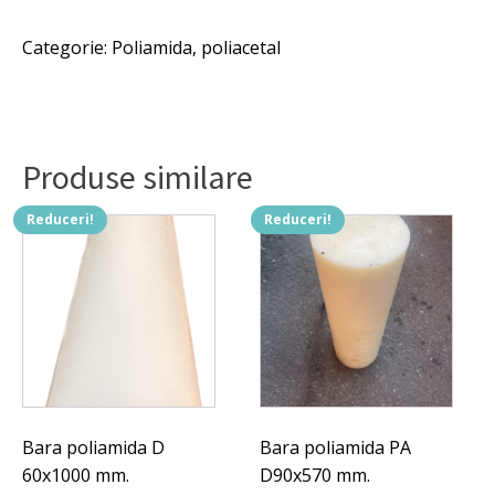
fost:
120 lei.
poliamida
PA6
140 lei.
Categorie:
Poliamida, poliacetal
alb
25x125x240mm,
pret
pe
bucata.
Produse similare
Reduceri!
Reduceri!
Bara poliamida D
Bara poliamida PA
60x1000 mm.
D90x570 mm.