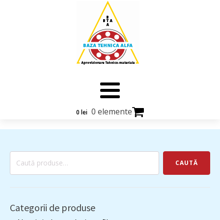
0 elemente
0
lei
Caută
CAUTĂ
după:
Categorii de produse