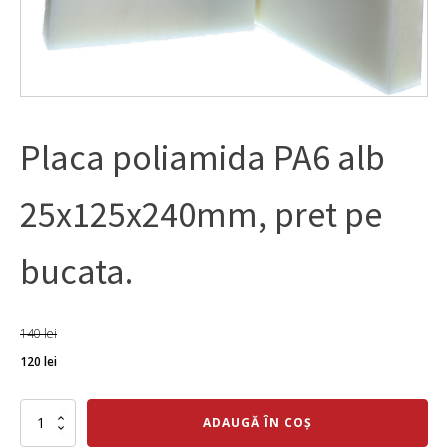
Placa poliamida PA6 alb
25x125x240mm, pret pe
bucata.
140
lei
Prețul
Prețul
120
lei
inițial
curent
a
Cantitate
este:
ADAUGĂ ÎN COȘ
Placa