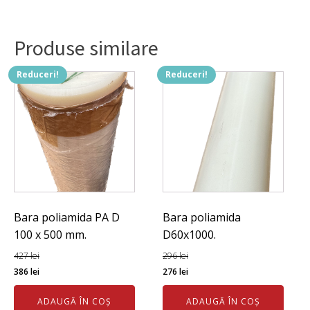
Produse similare
Reduceri!
Reduceri!
Bara poliamida PA D
Bara poliamida
100 x 500 mm.
D60x1000.
427
lei
296
lei
Prețul
Prețul
Prețul
Prețul
386
lei
276
lei
inițial
curent
inițial
curent
ADAUGĂ ÎN COȘ
ADAUGĂ ÎN COȘ
a
este:
a
este: