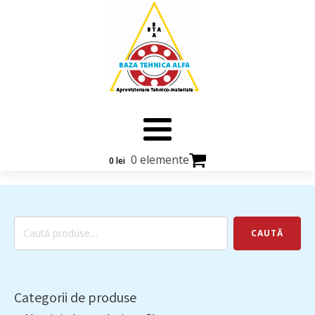
0 elemente
0
lei
Caută
CAUTĂ
după:
Categorii de produse