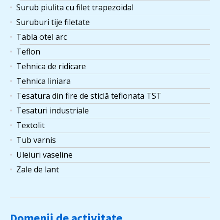
Surub piulita cu filet trapezoidal
Suruburi tije filetate
Tabla otel arc
Teflon
Tehnica de ridicare
Tehnica liniara
Tesatura din fire de sticlă teflonata TST
Tesaturi industriale
Textolit
Tub varnis
Uleiuri vaseline
Zale de lant
Domenii de activitate