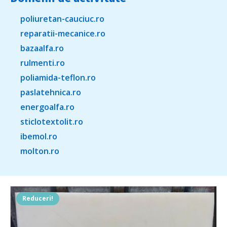
poliuretan-cauciuc.ro
reparatii-mecanice.ro
bazaalfa.ro
rulmenti.ro
poliamida-teflon.ro
paslatehnica.ro
energoalfa.ro
sticlotextolit.ro
ibemol.ro
molton.ro
Reduceri!