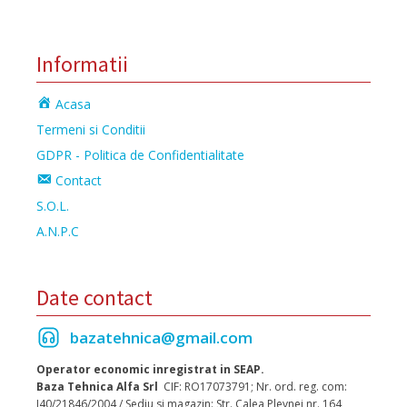
Informatii
Acasa
Termeni si Conditii
GDPR - Politica de Confidentialitate
Contact
S.O.L.
A.N.P.C
Date contact
bazatehnica@gmail.com
Operator economic inregistrat in SEAP.
Baza Tehnica Alfa Srl
CIF: RO17073791; Nr. ord. reg. com:
J40/21846/2004 / Sediu si magazin: Str. Calea Plevnei nr. 164