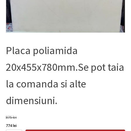
Placa poliamida
20x455x780mm.Se pot taia
la comanda si alte
dimensiuni.
875
lei
Prețul
Prețul
774
lei