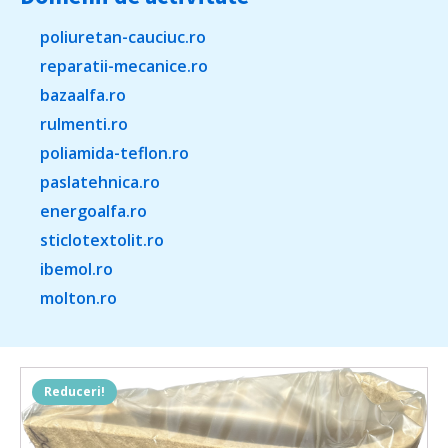
poliuretan-cauciuc.ro
reparatii-mecanice.ro
bazaalfa.ro
rulmenti.ro
poliamida-teflon.ro
paslatehnica.ro
energoalfa.ro
sticlotextolit.ro
ibemol.ro
molton.ro
Reduceri!