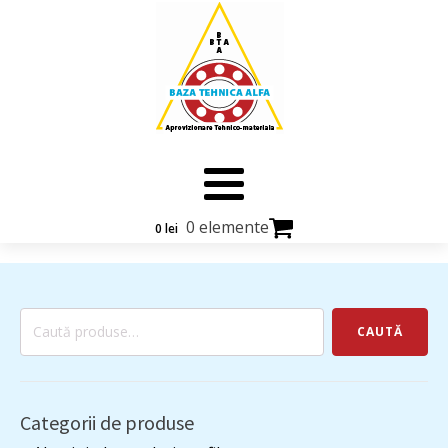
0 elemente
0
lei
Caută
CAUTĂ
după:
Categorii de produse