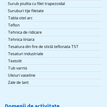
Surub piulita cu filet trapezoidal
Suruburi tije filetate
Tabla otel arc
Teflon
Tehnica de ridicare
Tehnica liniara
Tesatura din fire de sticlă teflonata TST
Tesaturi industriale
Textolit
Tub varnis
Uleiuri vaseline
Zale de lant
Domenii de activitate