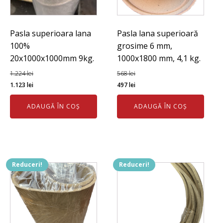
Pasla superioara lana
Pasla lana superioară
100%
grosime 6 mm,
20x1000x1000mm 9kg.
1000x1800 mm, 4,1 kg.
1.224
lei
568
lei
Prețul
Prețul
Prețul
Prețul
1.123
lei
497
lei
inițial
curent
inițial
curent
ADAUGĂ ÎN COȘ
ADAUGĂ ÎN COȘ
a
este:
a
este:
fost:
1.123 lei.
fost:
497 lei.
1.224 lei.
568 lei.
Reduceri!
Reduceri!