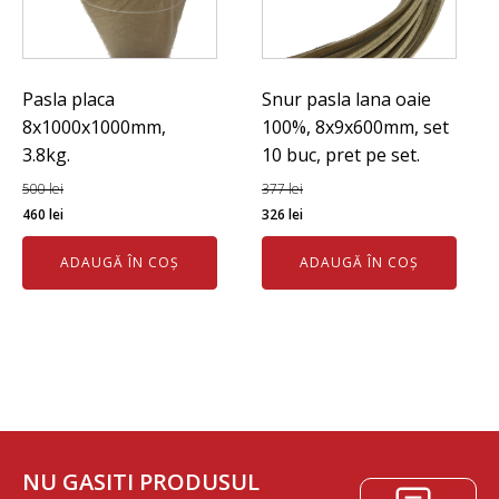
Pasla placa
Snur pasla lana oaie
8x1000x1000mm,
100%, 8x9x600mm, set
3.8kg.
10 buc, pret pe set.
500
lei
377
lei
Prețul
Prețul
Prețul
Prețul
460
lei
326
lei
inițial
curent
inițial
curent
ADAUGĂ ÎN COȘ
ADAUGĂ ÎN COȘ
a
este:
a
este:
fost:
460 lei.
fost:
326 lei.
500 lei.
377 lei.
NU GASITI PRODUSUL