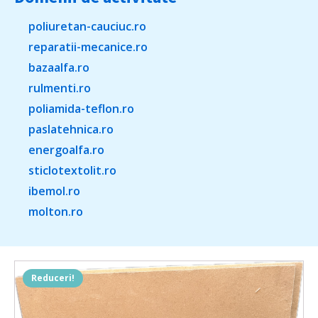
poliuretan-cauciuc.ro
reparatii-mecanice.ro
bazaalfa.ro
rulmenti.ro
poliamida-teflon.ro
paslatehnica.ro
energoalfa.ro
sticlotextolit.ro
ibemol.ro
molton.ro
Reduceri!