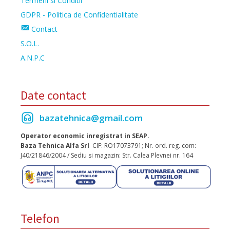
Termeni si Conditii
GDPR - Politica de Confidentialitate
Contact
S.O.L.
A.N.P.C
Date contact
bazatehnica@gmail.com
Operator economic inregistrat in SEAP.
Baza Tehnica Alfa Srl
CIF: RO17073791; Nr. ord. reg. com:
J40/21846/2004 / Sediu si magazin: Str. Calea Plevnei nr. 164
Telefon