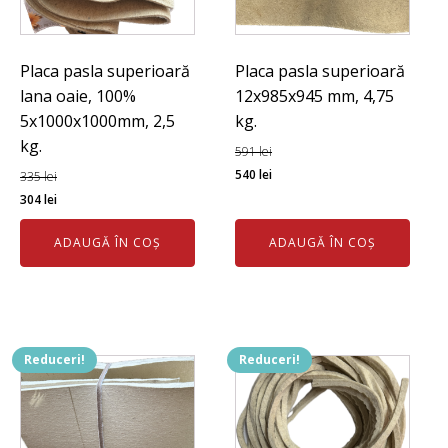
Placa pasla superioară
Placa pasla superioară
lana oaie, 100%
12x985x945 mm, 4,75
5x1000x1000mm, 2,5
kg.
kg.
591
lei
Prețul
Prețul
540
lei
335
lei
Prețul
Prețul
inițial
curent
304
lei
inițial
curent
a
este:
ADAUGĂ ÎN COȘ
ADAUGĂ ÎN COȘ
a
este:
fost:
540 lei.
fost:
304 lei.
591 lei.
335 lei.
Reduceri!
Reduceri!