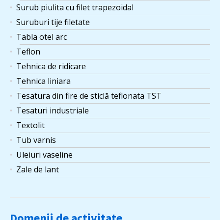
Surub piulita cu filet trapezoidal
Suruburi tije filetate
Tabla otel arc
Teflon
Tehnica de ridicare
Tehnica liniara
Tesatura din fire de sticlă teflonata TST
Tesaturi industriale
Textolit
Tub varnis
Uleiuri vaseline
Zale de lant
Domenii de activitate