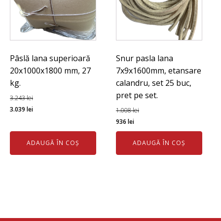
Pâslă lana superioară
Snur pasla lana
20x1000x1800 mm, 27
7x9x1600mm, etansare
kg.
calandru, set 25 buc,
pret pe set.
3.243
lei
Prețul
Prețul
3.039
lei
1.008
lei
inițial
curent
Prețul
Prețul
936
lei
a
este:
inițial
curent
ADAUGĂ ÎN COȘ
ADAUGĂ ÎN COȘ
fost:
3.039 lei.
a
este:
3.243 lei.
fost:
936 lei.
1.008 lei.