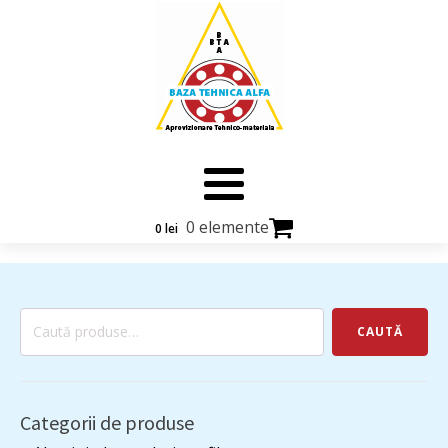
0 elemente
0
lei
Caută
CAUTĂ
după:
Categorii de produse