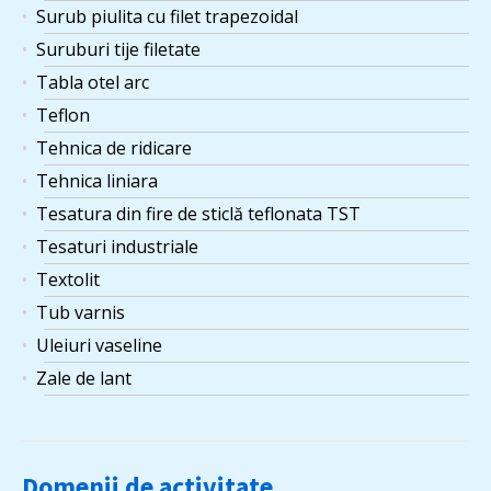
Surub piulita cu filet trapezoidal
Suruburi tije filetate
Tabla otel arc
Teflon
Tehnica de ridicare
Tehnica liniara
Tesatura din fire de sticlă teflonata TST
Tesaturi industriale
Textolit
Tub varnis
Uleiuri vaseline
Zale de lant
Domenii de activitate