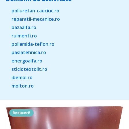
poliuretan-cauciuc.ro
reparatii-mecanice.ro
bazaalfa.ro
rulmenti.ro
poliamida-teflon.ro
paslatehnica.ro
energoalfa.ro
sticlotextolit.ro
ibemol.ro
molton.ro
Reduceri!