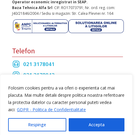
Operator economic inregistrat in SEAP.
Baza Tehnica Alfa Srl
CIF: RO17073791; Nr. ord. reg. com:
J40/21846/2004 / Sediu si magazin: Str. Calea Plevnei nr. 164
Telefon
021 3178041
021 3178042
021 3175208
Folosim cookies pentru a va oferi o experienta cat mai
placuta. Mai multe detalii despre politica noastra referitoare
la protectia datelor cu caracter personal puteti vedea
Toate drepturile rezervate Baza Tehnica Alfa S.R.L
aici:
GDPR - Politica de Confidentialitate
web design
by Dow Media
Respinge
Accepta