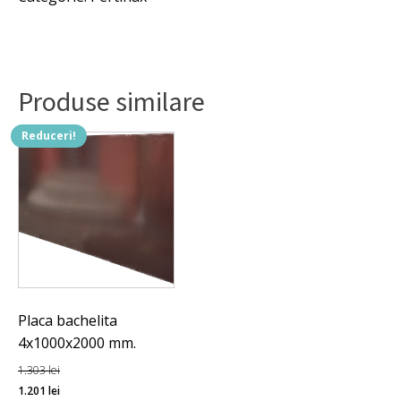
1.303 lei.
Produse similare
Reduceri!
Placa bachelita
4x1000x2000 mm.
1.303
lei
Prețul
Prețul
1.201
lei