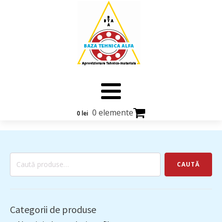
0 elemente
0
lei
Caută
CAUTĂ
după:
Categorii de produse