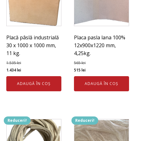
Placă pâslă industrială
Placa pasla lana 100%
30 x 1000 x 1000 mm,
12x900x1220 mm,
11 kg.
4,25kg.
1.535
lei
565
lei
Prețul
Prețul
Prețul
Prețul
1.434
lei
515
lei
inițial
curent
inițial
curent
ADAUGĂ ÎN COȘ
ADAUGĂ ÎN COȘ
a
este:
a
este:
fost:
1.434 lei.
fost:
515 lei.
1.535 lei.
565 lei.
Reduceri!
Reduceri!