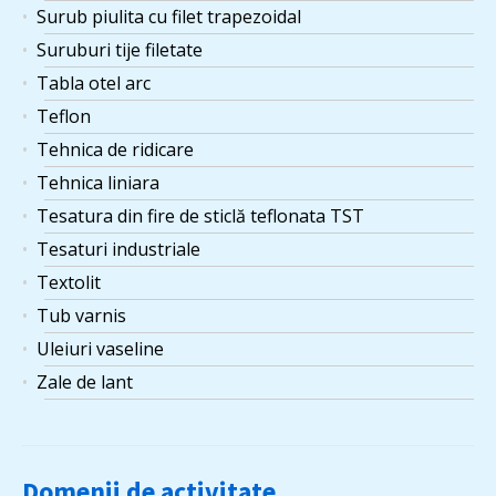
Surub piulita cu filet trapezoidal
Suruburi tije filetate
Tabla otel arc
Teflon
Tehnica de ridicare
Tehnica liniara
Tesatura din fire de sticlă teflonata TST
Tesaturi industriale
Textolit
Tub varnis
Uleiuri vaseline
Zale de lant
Domenii de activitate