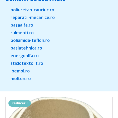
poliuretan-cauciuc.ro
reparatii-mecanice.ro
bazaalfa.ro
rulmenti.ro
poliamida-teflon.ro
paslatehnica.ro
energoalfa.ro
sticlotextolit.ro
ibemol.ro
molton.ro
Reduceri!