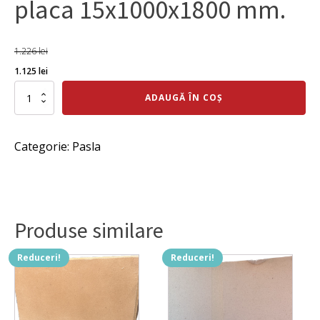
placa 15x1000x1800 mm.
1.226
lei
Prețul
Prețul
1.125
lei
inițial
curent
Cantitate
ADAUGĂ ÎN COȘ
Pâslă
a
este:
lana
fost:
1.125 lei.
superioară
Categorie:
Pasla
placa
1.226 lei.
15x1000x1800
mm.
Produse similare
Reduceri!
Reduceri!