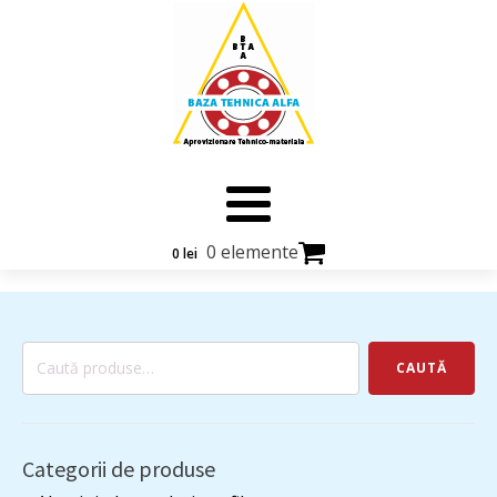
0 elemente
0
lei
Caută
CAUTĂ
după:
Categorii de produse