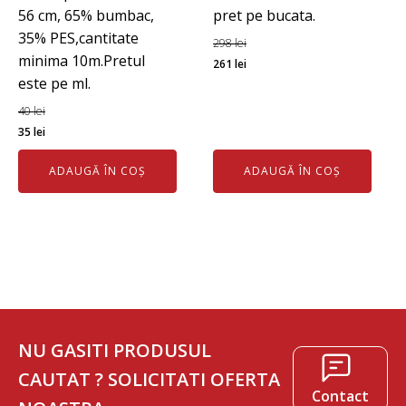
56 cm, 65% bumbac,
pret pe bucata.
35% PES,cantitate
298
lei
minima 10m.Pretul
Prețul
Prețul
261
lei
este pe ml.
inițial
curent
a
este:
40
lei
Prețul
Prețul
fost:
261 lei.
35
lei
inițial
curent
298 lei.
ADAUGĂ ÎN COȘ
ADAUGĂ ÎN COȘ
a
este:
fost:
35 lei.
40 lei.
NU GASITI PRODUSUL
CAUTAT ? SOLICITATI OFERTA
Contact