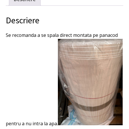
m,
65%
bumbac
Descriere
35%
PES.
Se recomanda a se spala direct montata pe panacod
pentru a nu intra la apa.