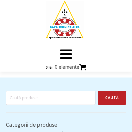
0 elemente
0
lei
Caută
CAUTĂ
după:
Categorii de produse