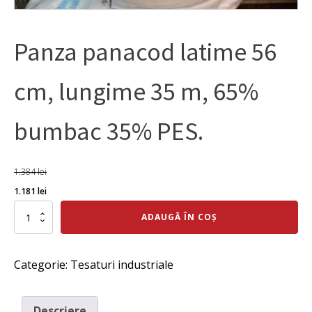
Panza panacod latime 56
cm, lungime 35 m, 65%
bumbac 35% PES.
1.384
lei
Prețul
Prețul
1.181
lei
inițial
curent
Cantitate
ADAUGĂ ÎN COȘ
Panza
a
este:
panacod
fost:
1.181 lei.
latime
Categorie:
Tesaturi industriale
56
1.384 lei.
cm,
lungime
35
Descriere