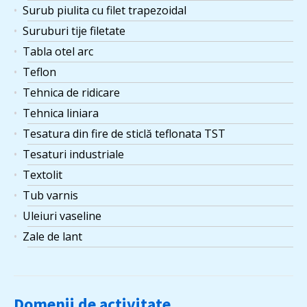
Surub piulita cu filet trapezoidal
Suruburi tije filetate
Tabla otel arc
Teflon
Tehnica de ridicare
Tehnica liniara
Tesatura din fire de sticlă teflonata TST
Tesaturi industriale
Textolit
Tub varnis
Uleiuri vaseline
Zale de lant
Domenii de activitate