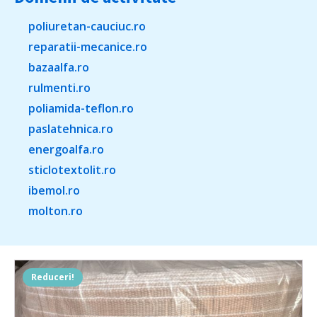
poliuretan-cauciuc.ro
reparatii-mecanice.ro
bazaalfa.ro
rulmenti.ro
poliamida-teflon.ro
paslatehnica.ro
energoalfa.ro
sticlotextolit.ro
ibemol.ro
molton.ro
Reduceri!