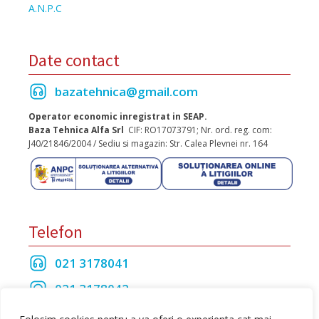
A.N.P.C
Date contact
bazatehnica@gmail.com
Operator economic inregistrat in SEAP.
Baza Tehnica Alfa Srl
CIF: RO17073791; Nr. ord. reg. com:
J40/21846/2004 / Sediu si magazin: Str. Calea Plevnei nr. 164
Telefon
021 3178041
021 3178042
021 3175208