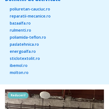
poliuretan-cauciuc.ro
reparatii-mecanice.ro
bazaalfa.ro
rulmenti.ro
poliamida-teflon.ro
paslatehnica.ro
energoalfa.ro
sticlotextolit.ro
ibemol.ro
molton.ro
Reduceri!