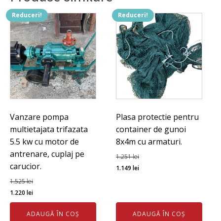
Reduceri!
Reduceri!
Vanzare pompa
Plasa protectie pentru
multietajata trifazata
container de gunoi
5.5 kw cu motor de
8x4m cu armaturi.
antrenare, cuplaj pe
1.251
lei
carucior.
Prețul
Prețul
1.149
lei
inițial
curent
1.525
lei
Prețul
Prețul
a
este:
1.220
lei
inițial
curent
fost:
1.149 lei.
ADAUGĂ ÎN COȘ
ADAUGĂ ÎN COȘ
a
este:
1.251 lei.