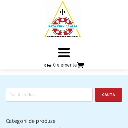
0 elemente
0
lei
Caută
CAUTĂ
după:
Categorii de produse