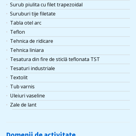
Surub piulita cu filet trapezoidal
Suruburi tije filetate
Tabla otel arc
Teflon
Tehnica de ridicare
Tehnica liniara
Tesatura din fire de sticlă teflonata TST
Tesaturi industriale
Textolit
Tub varnis
Uleiuri vaseline
Zale de lant
Domenii de activitate