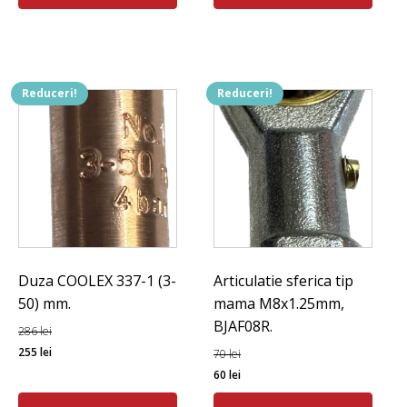
fost:
1.220 lei.
1.525 lei.
Reduceri!
Reduceri!
Duza COOLEX 337-1 (3-
Articulatie sferica tip
50) mm.
mama M8x1.25mm,
BJAF08R.
286
lei
Prețul
Prețul
255
lei
70
lei
inițial
curent
Prețul
Prețul
60
lei
a
este:
inițial
curent