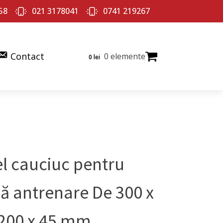
58
021 3178041
0741 219267
Contact
0 elemente
0
lei
el cauciuc pentru
lă antrenare De 300 x
 200 x 45 mm.