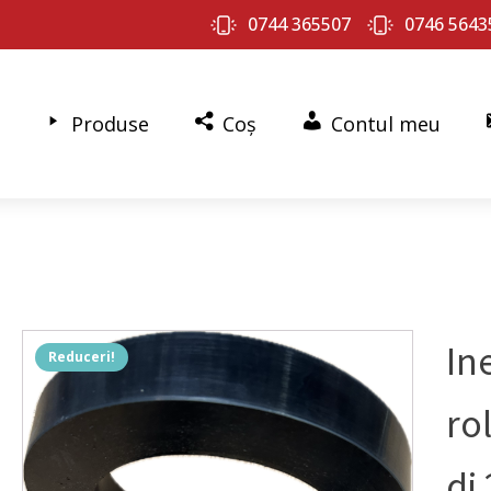
0744 365507
0746 5643
Produse
Coș
Contul meu
In
Reduceri!
ro
di