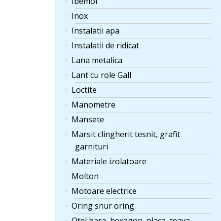
Ibemol
Inox
Instalatii apa
Instalatii de ridicat
Lana metalica
Lant cu role Gall
Loctite
Manometre
Mansete
Marsit clingherit tesnit, grafit
garnituri
Materiale izolatoare
Molton
Motoare electrice
Oring snur oring
Otel bara, hexagon, placa, teava