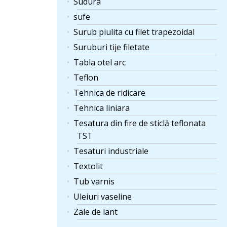
Sudura
sufe
Surub piulita cu filet trapezoidal
Suruburi tije filetate
Tabla otel arc
Teflon
Tehnica de ridicare
Tehnica liniara
Tesatura din fire de sticlă teflonata
TST
Tesaturi industriale
Textolit
Tub varnis
Uleiuri vaseline
Zale de lant