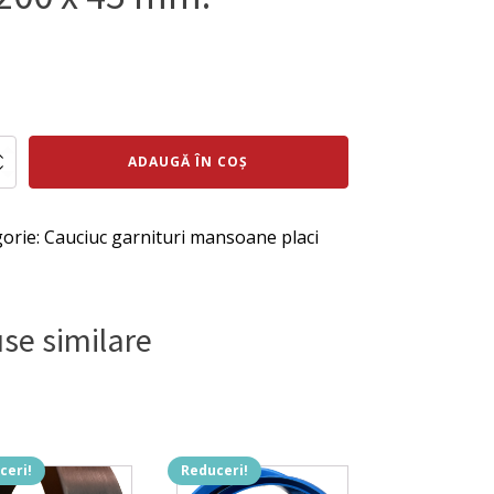
ul
Prețul
al
curent
te
este:
ADAUGĂ ÎN COȘ
:
592 lei.
ei.
orie:
Cauciuc garnituri mansoane placi
are
se similare
ceri!
Reduceri!