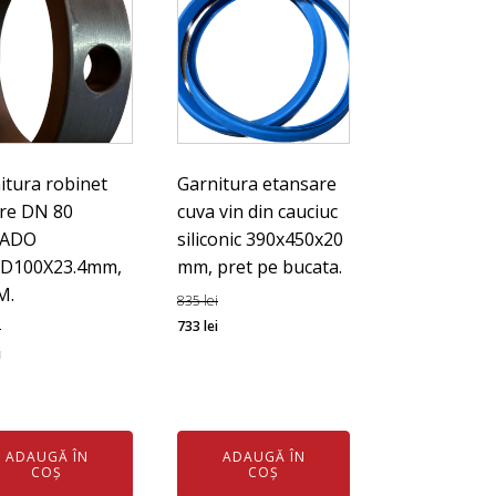
itura robinet
Garnitura etansare
ure DN 80
cuva vin din cauciuc
ADO
siliconic 390x450x20
XD100X23.4mm,
mm, pret pe bucata.
M.
835
lei
Prețul
Prețul
733
lei
i
ul
Prețul
inițial
curent
i
l
curent
a
este:
este:
fost:
733 lei.
131 lei.
835 lei.
ADAUGĂ ÎN
ADAUGĂ ÎN
ei.
COȘ
COȘ