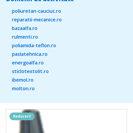
poliuretan-cauciuc.ro
reparatii-mecanice.ro
bazaalfa.ro
rulmenti.ro
poliamida-teflon.ro
paslatehnica.ro
energoalfa.ro
sticlotextolit.ro
ibemol.ro
molton.ro
Reduceri!