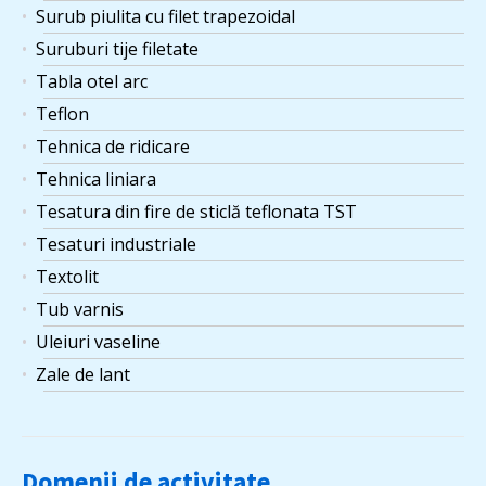
Surub piulita cu filet trapezoidal
Suruburi tije filetate
Tabla otel arc
Teflon
Tehnica de ridicare
Tehnica liniara
Tesatura din fire de sticlă teflonata TST
Tesaturi industriale
Textolit
Tub varnis
Uleiuri vaseline
Zale de lant
Domenii de activitate