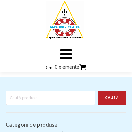
0 elemente
0
lei
Caută
CAUTĂ
după:
Categorii de produse