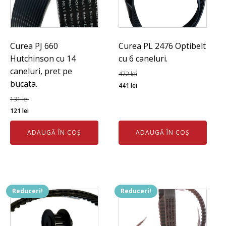
Curea PJ 660
Curea PL 2476 Optibelt
Hutchinson cu 14
cu 6 caneluri.
caneluri, pret pe
472
lei
bucata.
Prețul
Prețul
441
lei
inițial
curent
131
lei
Prețul
Prețul
a
este:
121
lei
inițial
curent
fost:
441 lei.
ADAUGĂ ÎN COȘ
ADAUGĂ ÎN COȘ
a
este:
472 lei.
fost:
121 lei.
131 lei.
Reduceri!
Reduceri!