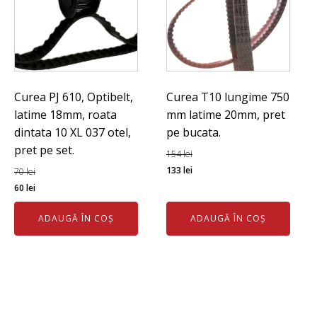
Curea PJ 610, Optibelt,
Curea T10 lungime 750
latime 18mm, roata
mm latime 20mm, pret
dintata 10 XL 037 otel,
pe bucata.
pret pe set.
154
lei
Prețul
Prețul
133
lei
70
lei
Prețul
Prețul
inițial
curent
60
lei
inițial
curent
a
este:
ADAUGĂ ÎN COȘ
ADAUGĂ ÎN COȘ
a
este:
fost:
133 lei.
fost:
60 lei.
154 lei.
70 lei.