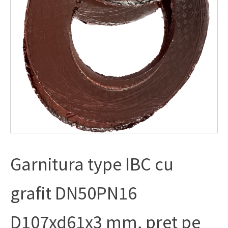
Garnitura type IBC cu
grafit DN50PN16
D107xd61x3 mm, pret pe