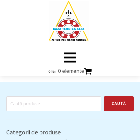
0 elemente
0
lei
Caută
CAUTĂ
după:
Categorii de produse