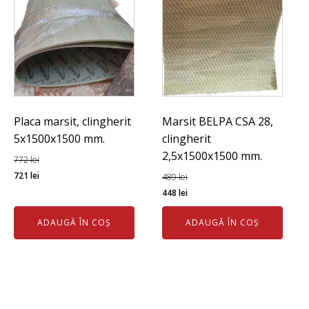
Placa marsit, clingherit
Marsit BELPA CSA 28,
5x1500x1500 mm.
clingherit
2,5x1500x1500 mm.
772
lei
Prețul
Prețul
721
lei
489
lei
inițial
curent
Prețul
Prețul
448
lei
a
este:
inițial
curent
ADAUGĂ ÎN COȘ
ADAUGĂ ÎN COȘ
fost:
721 lei.
a
este:
772 lei.
fost:
448 lei.
489 lei.