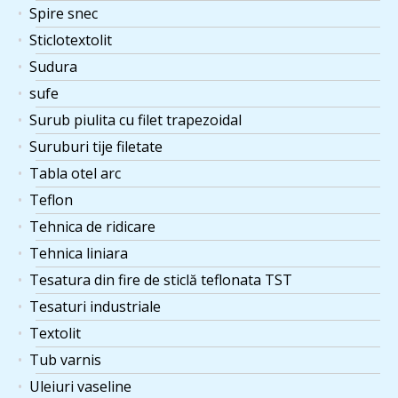
Spire snec
Sticlotextolit
Sudura
sufe
Surub piulita cu filet trapezoidal
Suruburi tije filetate
Tabla otel arc
Teflon
Tehnica de ridicare
Tehnica liniara
Tesatura din fire de sticlă teflonata TST
Tesaturi industriale
Textolit
Tub varnis
Uleiuri vaseline