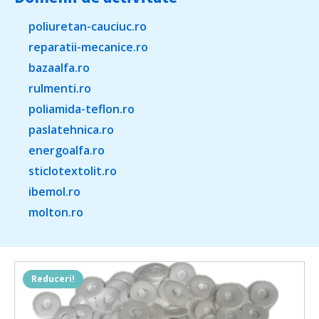
poliuretan-cauciuc.ro
reparatii-mecanice.ro
bazaalfa.ro
rulmenti.ro
poliamida-teflon.ro
paslatehnica.ro
energoalfa.ro
sticlotextolit.ro
ibemol.ro
molton.ro
Reduceri!