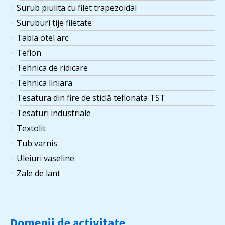
Surub piulita cu filet trapezoidal
Suruburi tije filetate
Tabla otel arc
Teflon
Tehnica de ridicare
Tehnica liniara
Tesatura din fire de sticlă teflonata TST
Tesaturi industriale
Textolit
Tub varnis
Uleiuri vaseline
Zale de lant
Domenii de activitate