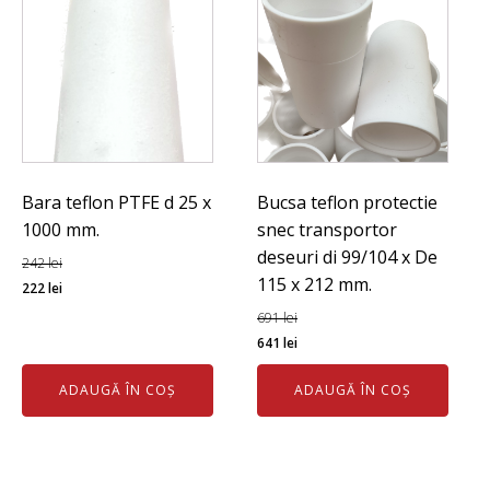
Bara teflon PTFE d 25 x
Bucsa teflon protectie
1000 mm.
snec transportor
deseuri di 99/104 x De
242
lei
115 x 212 mm.
Prețul
Prețul
222
lei
inițial
curent
691
lei
a
este:
Prețul
Prețul
641
lei
fost:
222 lei.
inițial
curent
ADAUGĂ ÎN COȘ
ADAUGĂ ÎN COȘ
242 lei.
a
este:
fost:
641 lei.
691 lei.