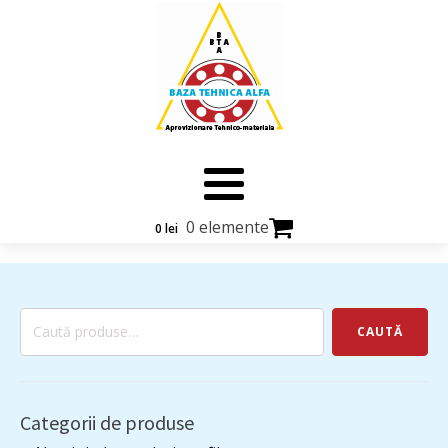
0 elemente
0
lei
Caută
CAUTĂ
după:
Categorii de produse