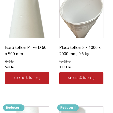
buc.
Bară teflon PTFE D 60
Placa teflon 2 x 1000 x
x 500 mm.
2000 mm, 9.6 kg.
645
lei
1.453
lei
Prețul
Prețul
Prețul
Prețul
543
lei
1.351
lei
inițial
curent
inițial
curent
ADAUGĂ ÎN COȘ
ADAUGĂ ÎN COȘ
a
este:
a
este:
fost:
543 lei.
fost:
1.351 lei.
645 lei.
1.453 lei.
Reduceri!
Reduceri!