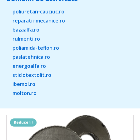
poliuretan-cauciuc.ro
reparatii-mecanice.ro
bazaalfa.ro
rulmenti.ro
poliamida-teflon.ro
paslatehnica.ro
energoalfa.ro
sticlotextolit.ro
ibemol.ro
molton.ro
Reduceri!