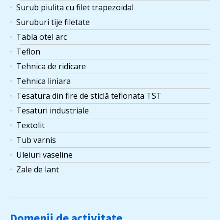
Surub piulita cu filet trapezoidal
Suruburi tije filetate
Tabla otel arc
Teflon
Tehnica de ridicare
Tehnica liniara
Tesatura din fire de sticlă teflonata TST
Tesaturi industriale
Textolit
Tub varnis
Uleiuri vaseline
Zale de lant
Domenii de activitate