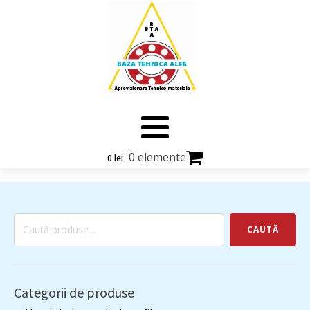
0 elemente
0
lei
Caută
CAUTĂ
după:
Categorii de produse