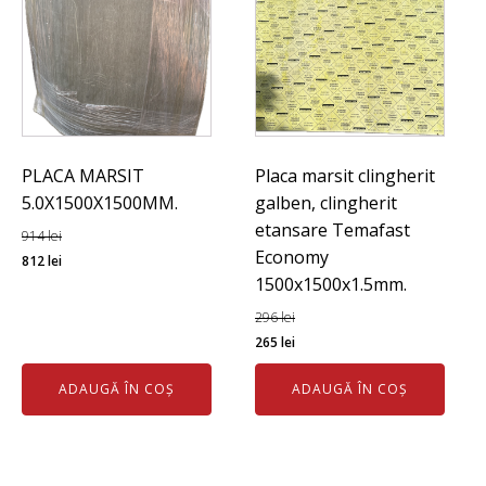
PLACA MARSIT
Placa marsit clingherit
5.0X1500X1500MM.
galben, clingherit
etansare Temafast
914
lei
Economy
Prețul
Prețul
812
lei
1500x1500x1.5mm.
inițial
curent
a
este:
296
lei
fost:
812 lei.
Prețul
Prețul
265
lei
914 lei.
inițial
curent
ADAUGĂ ÎN COȘ
ADAUGĂ ÎN COȘ
a
este:
fost:
265 lei.
296 lei.