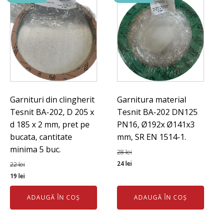
pe
set.
Garnituri din clingherit
Garnitura material
Tesnit BA-202, D 205 x
Tesnit BA-202 DN125
d 185 x 2 mm, pret pe
PN16, Ø192x Ø141x3
bucata, cantitate
mm, SR EN 1514-1.
minima 5 buc.
28
lei
Prețul
Prețul
24
lei
22
lei
Prețul
Prețul
inițial
curent
19
lei
inițial
curent
a
este:
ADAUGĂ ÎN COȘ
ADAUGĂ ÎN COȘ
a
este:
fost:
24 lei.
fost:
19 lei.
28 lei.