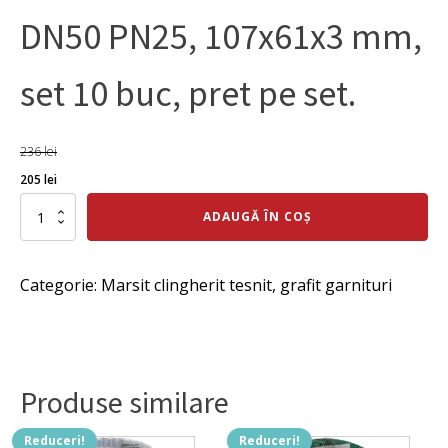
DN50 PN25, 107x61x3 mm,
set 10 buc, pret pe set.
236
lei
Prețul
Prețul
205
lei
inițial
curent
Cantitate
ADAUGĂ ÎN COȘ
Garnitura
a
este:
grafit
fost:
205 lei.
armat
Categorie:
Marsit clingherit tesnit, grafit garnituri
IBC,
236 lei.
DN50
PN25,
107x61x3
mm,
set
Produse similare
10
buc,
pret
Reduceri!
Reduceri!