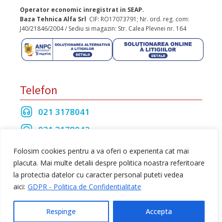
Operator economic inregistrat in SEAP.
Baza Tehnica Alfa Srl
CIF: RO17073791; Nr. ord. reg. com:
J40/21846/2004 / Sediu si magazin: Str. Calea Plevnei nr. 164
Telefon
021 3178041
021 3178042
021 3175208
Folosim cookies pentru a va oferi o experienta cat mai
placuta. Mai multe detalii despre politica noastra referitoare
la protectia datelor cu caracter personal puteti vedea
Toate drepturile rezervate Baza Tehnica Alfa S.R.L
aici:
GDPR - Politica de Confidentialitate
web design
by Dow Media
Respinge
Accepta