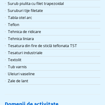
Surub piulita cu filet trapezoidal
Suruburi tije filetate
Tabla otel arc
Teflon
Tehnica de ridicare
Tehnica liniara
Tesatura din fire de sticlă teflonata TST
Tesaturi industriale
Textolit
Tub varnis
Uleiuri vaseline
Zale de lant
Domenii de activitate