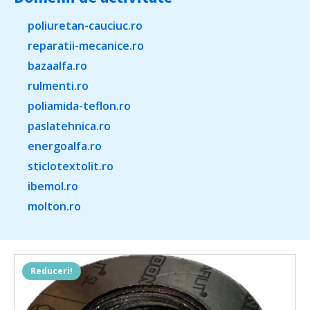
poliuretan-cauciuc.ro
reparatii-mecanice.ro
bazaalfa.ro
rulmenti.ro
poliamida-teflon.ro
paslatehnica.ro
energoalfa.ro
sticlotextolit.ro
ibemol.ro
molton.ro
Reduceri!