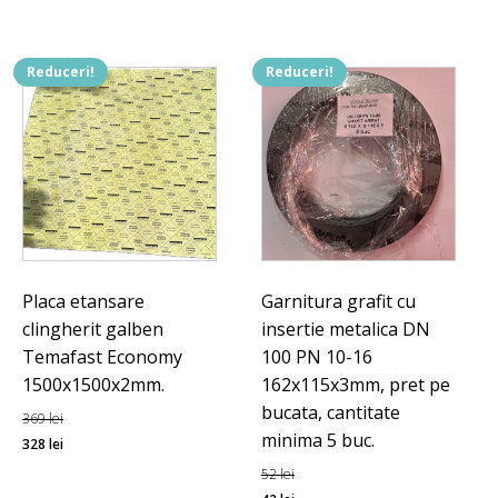
22 lei.
Reduceri!
Reduceri!
Placa etansare
Garnitura grafit cu
clingherit galben
insertie metalica DN
Temafast Economy
100 PN 10-16
1500x1500x2mm.
162x115x3mm, pret pe
bucata, cantitate
369
lei
minima 5 buc.
Prețul
Prețul
328
lei
inițial
curent
52
lei
a
este:
Prețul
Prețul