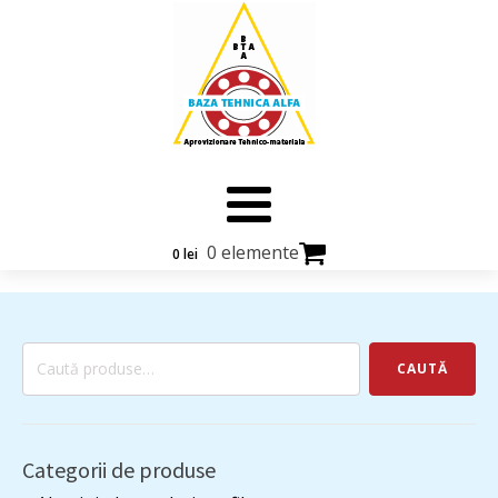
0 elemente
0
lei
Caută
CAUTĂ
după:
Categorii de produse