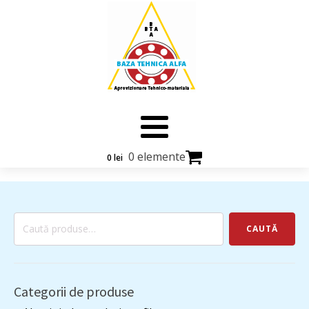
0 elemente
0
lei
Caută
CAUTĂ
după:
Categorii de produse