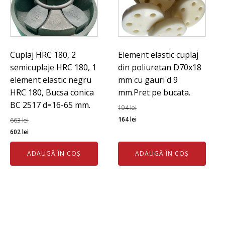
Cuplaj HRC 180, 2
Element elastic cuplaj
semicuplaje HRC 180, 1
din poliuretan D70x18
element elastic negru
mm cu gauri d 9
HRC 180, Bucsa conica
mm.Pret pe bucata.
BC 2517 d=16-65 mm.
194
lei
Prețul
Prețul
164
lei
663
lei
Prețul
Prețul
inițial
curent
602
lei
inițial
curent
a
este:
ADAUGĂ ÎN COȘ
ADAUGĂ ÎN COȘ
a
este:
fost:
164 lei.
fost:
602 lei.
194 lei.
663 lei.