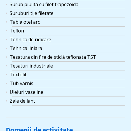
Surub piulita cu filet trapezoidal
Suruburi tije filetate
Tabla otel arc
Teflon
Tehnica de ridicare
Tehnica liniara
Tesatura din fire de sticlă teflonata TST
Tesaturi industriale
Textolit
Tub varnis
Uleiuri vaseline
Zale de lant
Domenii de activitate