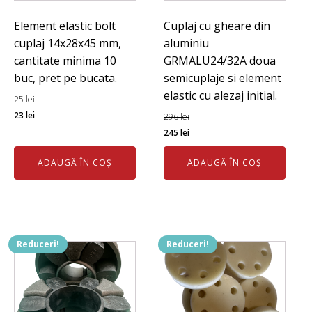
Element elastic bolt
Cuplaj cu gheare din
cuplaj 14x28x45 mm,
aluminiu
cantitate minima 10
GRMALU24/32A doua
buc, pret pe bucata.
semicuplaje si element
elastic cu alezaj initial.
25
lei
Prețul
Prețul
23
lei
296
lei
inițial
curent
Prețul
Prețul
245
lei
a
este:
inițial
curent
ADAUGĂ ÎN COȘ
ADAUGĂ ÎN COȘ
fost:
23 lei.
a
este:
25 lei.
fost:
245 lei.
296 lei.
Reduceri!
Reduceri!