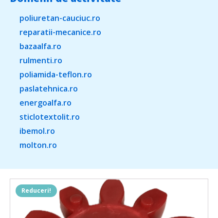
poliuretan-cauciuc.ro
reparatii-mecanice.ro
bazaalfa.ro
rulmenti.ro
poliamida-teflon.ro
paslatehnica.ro
energoalfa.ro
sticlotextolit.ro
ibemol.ro
molton.ro
Reduceri!