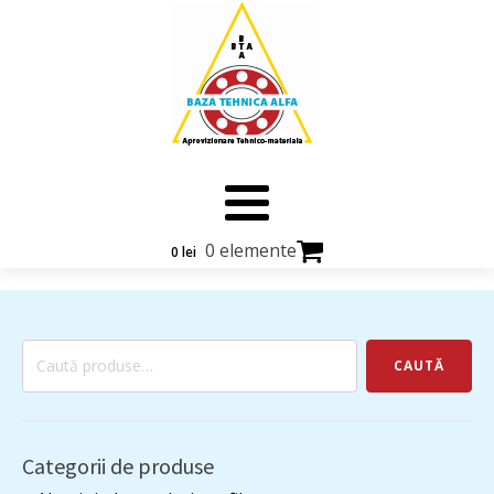
0 elemente
0
lei
Caută
CAUTĂ
după:
Categorii de produse