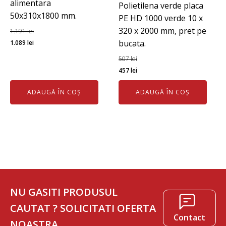
alimentara
Polietilena verde placa
50x310x1800 mm.
PE HD 1000 verde 10 x
320 x 2000 mm, pret pe
1.191
lei
Prețul
Prețul
bucata.
1.089
lei
inițial
curent
507
lei
a
este:
Prețul
Prețul
457
lei
fost:
1.089 lei.
inițial
curent
1.191 lei.
ADAUGĂ ÎN COȘ
ADAUGĂ ÎN COȘ
a
este:
fost:
457 lei.
507 lei.
NU GASITI PRODUSUL
CAUTAT ? SOLICITATI OFERTA
Contact
NOASTRA.