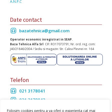
A.N.P.C
Date contact
bazatehnica@gmail.com
Operator economic inregistrat in SEAP.
Baza Tehnica Alfa Srl
CIF: RO17073791; Nr. ord. reg. com:
J40/21846/2004 / Sediu si magazin: Str. Calea Plevnei nr. 164
Telefon
021 3178041
021 3178042
021 3175208
Folosim cookies pentru a va oferi o experienta cat mai