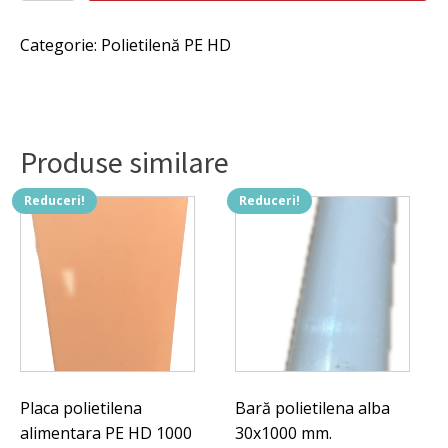
presare
fost:
457 lei.
carne
Categorie:
Polietilenă PE HD
in
538 lei.
masina
de
tocat
din
polietilenă
Produse similare
alimentară,
H
300mm,
Reduceri!
Reduceri!
D45x145mm,
85x85xH155mm,
Placa polietilena
Bară polietilena alba
alimentara PE HD 1000
30x1000 mm.