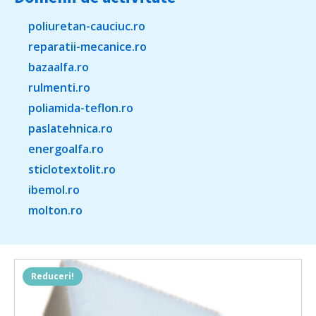
poliuretan-cauciuc.ro
reparatii-mecanice.ro
bazaalfa.ro
rulmenti.ro
poliamida-teflon.ro
paslatehnica.ro
energoalfa.ro
sticlotextolit.ro
ibemol.ro
molton.ro
Reduceri!