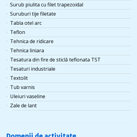
Surub piulita cu filet trapezoidal
Suruburi tije filetate
Tabla otel arc
Teflon
Tehnica de ridicare
Tehnica liniara
Tesatura din fire de sticlă teflonata TST
Tesaturi industriale
Textolit
Tub varnis
Uleiuri vaseline
Zale de lant
Domenii de activitate