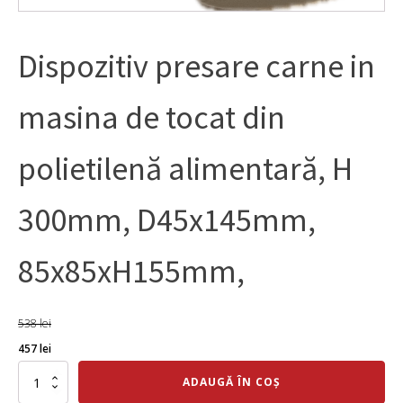
Dispozitiv presare carne in
masina de tocat din
polietilenă alimentară, H
300mm, D45x145mm,
85x85xH155mm,
538
lei
Prețul
Prețul
457
lei
inițial
curent
Cantitate
ADAUGĂ ÎN COȘ
Dispozitiv
a
este: