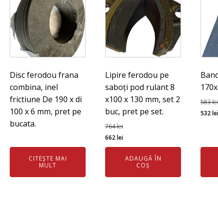
Disc ferodou frana
Lipire ferodou pe
Band
combina, inel
saboți pod rulant 8
170x
frictiune De 190 x di
x100 x 130 mm, set 2
583
le
100 x 6 mm, pret pe
buc, pret pe set.
Preț
532
le
bucata.
iniția
764
lei
Prețul
Prețul
a
662
lei
inițial
curent
fost:
CITEȘTE MAI
ADAUGĂ ÎN
a
este:
583 l
MULT
COȘ
fost:
662 lei.
764 lei.