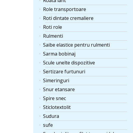
Roata lant
Role transportoare
Roti dintate cremaliere
Roti role
Rulmenti
Saibe elastice pentru rulmenti
Sarma bobinaj
Scule unelte dispozitive
Sertizare furtunuri
Simeringuri
Snur etansare
Spire snec
Sticlotextolit
Sudura
sufe