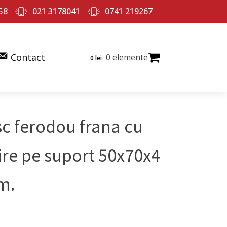
58
021 3178041
0741 219267
Contact
0 elemente
0
lei
sc ferodou frana cu
pire pe suport 50x70x4
m.
ul
Prețul