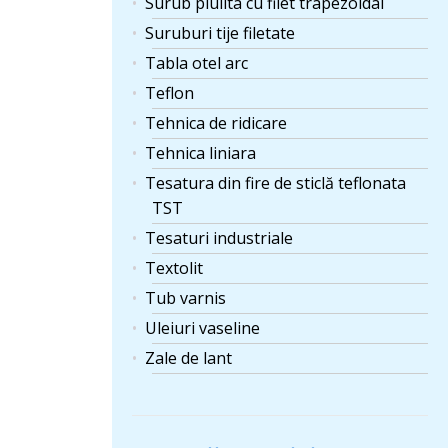
Surub piulita cu filet trapezoidal
Suruburi tije filetate
Tabla otel arc
Teflon
Tehnica de ridicare
Tehnica liniara
Tesatura din fire de sticlă teflonata
TST
Tesaturi industriale
Textolit
Tub varnis
Uleiuri vaseline
Zale de lant