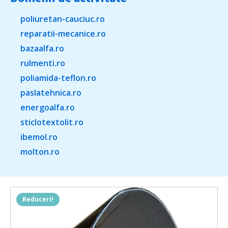
poliuretan-cauciuc.ro
reparatii-mecanice.ro
bazaalfa.ro
rulmenti.ro
poliamida-teflon.ro
paslatehnica.ro
energoalfa.ro
sticlotextolit.ro
ibemol.ro
molton.ro
Reduceri!