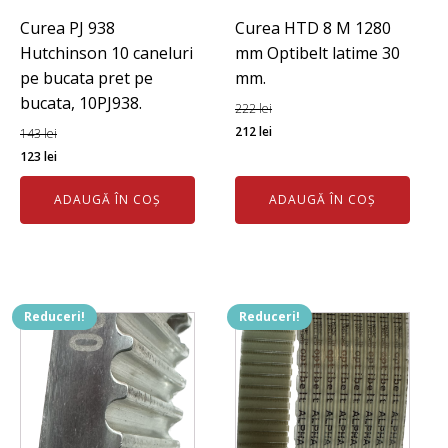
Curea PJ 938
Curea HTD 8 M 1280
Hutchinson 10 caneluri
mm Optibelt latime 30
pe bucata pret pe
mm.
bucata, 10PJ938.
222
lei
Prețul
Prețul
212
lei
143
lei
Prețul
Prețul
inițial
curent
123
lei
inițial
curent
a
este:
ADAUGĂ ÎN COȘ
ADAUGĂ ÎN COȘ
a
este:
fost:
212 lei.
fost:
123 lei.
222 lei.
143 lei.
Reduceri!
Reduceri!