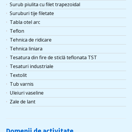
Surub piulita cu filet trapezoidal
Suruburi tije filetate
Tabla otel arc
Teflon
Tehnica de ridicare
Tehnica liniara
Tesatura din fire de sticlă teflonata TST
Tesaturi industriale
Textolit
Tub varnis
Uleiuri vaseline
Zale de lant
Domenii de activitate