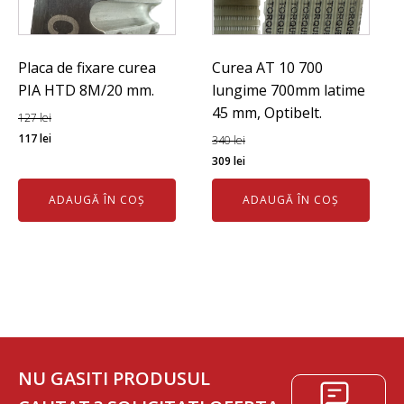
Placa de fixare curea
Curea AT 10 700
PIA HTD 8M/20 mm.
lungime 700mm latime
45 mm, Optibelt.
127
lei
Prețul
Prețul
117
lei
340
lei
inițial
curent
Prețul
Prețul
309
lei
a
este:
inițial
curent
ADAUGĂ ÎN COȘ
ADAUGĂ ÎN COȘ
fost:
117 lei.
a
este:
127 lei.
fost:
309 lei.
340 lei.
NU GASITI PRODUSUL