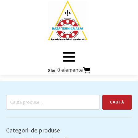
0 elemente
0
lei
Caută
CAUTĂ
după:
Categorii de produse