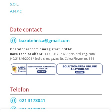
S.O.L.
A.N.P.C
Date contact
bazatehnica@gmail.com
Operator economic inregistrat in SEAP.
Baza Tehnica Alfa Srl
CIF: RO17073791; Nr. ord. reg. com:
J40/21846/2004 / Sediu si magazin: Str. Calea Plevnei nr. 164
Telefon
021 3178041
021 3178042