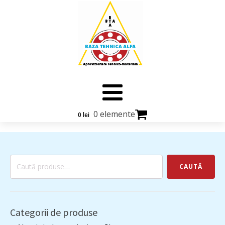
0 elemente
0
lei
Caută
CAUTĂ
după:
Categorii de produse