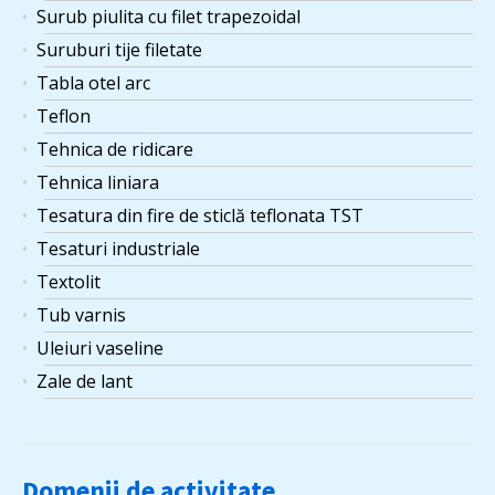
Surub piulita cu filet trapezoidal
Suruburi tije filetate
Tabla otel arc
Teflon
Tehnica de ridicare
Tehnica liniara
Tesatura din fire de sticlă teflonata TST
Tesaturi industriale
Textolit
Tub varnis
Uleiuri vaseline
Zale de lant
Domenii de activitate