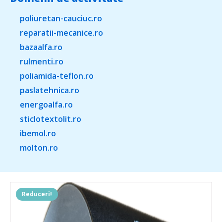
poliuretan-cauciuc.ro
reparatii-mecanice.ro
bazaalfa.ro
rulmenti.ro
poliamida-teflon.ro
paslatehnica.ro
energoalfa.ro
sticlotextolit.ro
ibemol.ro
molton.ro
Reduceri!