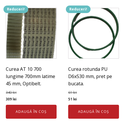
Reduceri!
Reduceri!
Curea AT 10 700
Curea rotunda PU
lungime 700mm latime
D6x530 mm, pret pe
45 mm, Optibelt.
bucata.
340
lei
61
lei
Prețul
Prețul
Prețul
Prețul
309
lei
51
lei
inițial
curent
inițial
curent
ADAUGĂ ÎN COȘ
ADAUGĂ ÎN COȘ
a
este:
a
este:
fost:
309 lei.
fost:
51 lei.
340 lei.
61 lei.