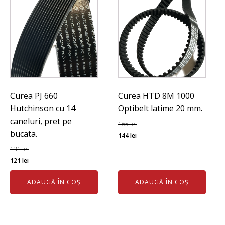
Curea PJ 660
Curea HTD 8M 1000
Hutchinson cu 14
Optibelt latime 20 mm.
caneluri, pret pe
165
lei
bucata.
Prețul
Prețul
144
lei
inițial
curent
131
lei
Prețul
Prețul
a
este:
121
lei
inițial
curent
fost:
144 lei.
ADAUGĂ ÎN COȘ
ADAUGĂ ÎN COȘ
a
este:
165 lei.
fost:
121 lei.
131 lei.