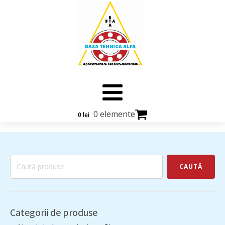
0 elemente
0
lei
Caută
CAUTĂ
după:
Categorii de produse