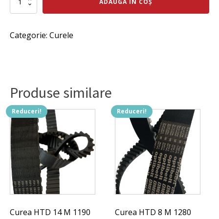
ADAUGĂ ÎN COȘ
Curea
a
este:
PJ
fost:
507 lei.
1854
Categorie:
Curele
cu
538 lei.
34
de
caneluri.
Produse similare
Reduceri!
Reduceri!
Curea HTD 14 M 1190
Curea HTD 8 M 1280