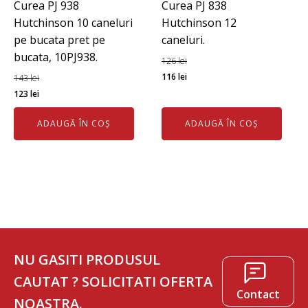
Curea PJ 938
Curea PJ 838
Hutchinson 10 caneluri
Hutchinson 12
pe bucata pret pe
caneluri.
bucata, 10PJ938.
126
lei
Prețul
Prețul
116
lei
143
lei
Prețul
Prețul
inițial
curent
123
lei
inițial
curent
a
este:
ADAUGĂ ÎN COȘ
ADAUGĂ ÎN COȘ
a
este:
fost:
116 lei.
fost:
123 lei.
126 lei.
143 lei.
NU GASITI PRODUSUL
CAUTAT ? SOLICITATI OFERTA
Contact
NOASTRA.