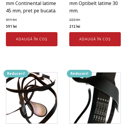
mm Continental latime
mm Optibelt latime 30
45 mm, pret pe bucata.
mm.
611
lei
222
lei
Prețul
Prețul
Prețul
Prețul
591
lei
212
lei
inițial
curent
inițial
curent
ADAUGĂ ÎN COȘ
ADAUGĂ ÎN COȘ
a
este:
a
este:
fost:
591 lei.
fost:
212 lei.
611 lei.
222 lei.
Reduceri!
Reduceri!