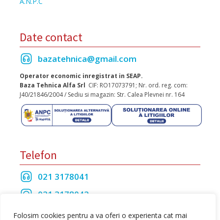
A.N.P.C
Date contact
bazatehnica@gmail.com
Operator economic inregistrat in SEAP.
Baza Tehnica Alfa Srl
CIF: RO17073791; Nr. ord. reg. com:
J40/21846/2004 / Sediu si magazin: Str. Calea Plevnei nr. 164
Telefon
021 3178041
021 3178042
021 3175208
Folosim cookies pentru a va oferi o experienta cat mai