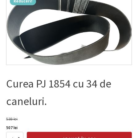
Reduceri!
Curea PJ 1854 cu 34 de
caneluri.
538
lei
Prețul
Prețul
507
lei
inițial
curent
Cantitate