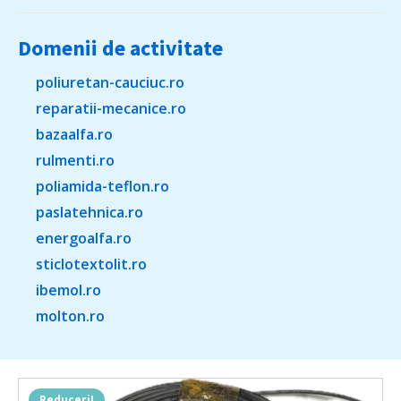
Domenii de activitate
poliuretan-cauciuc.ro
reparatii-mecanice.ro
bazaalfa.ro
rulmenti.ro
poliamida-teflon.ro
paslatehnica.ro
energoalfa.ro
sticlotextolit.ro
ibemol.ro
molton.ro
Reduceri!