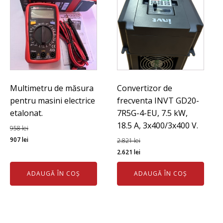
Multimetru de măsura
Convertizor de
pentru masini electrice
frecventa INVT GD20-
etalonat.
7R5G-4-EU, 7.5 kW,
18.5 A, 3x400/3x400 V.
958
lei
Prețul
Prețul
907
lei
2.821
lei
inițial
curent
Prețul
Prețul
2.621
lei
a
este:
inițial
curent
ADAUGĂ ÎN COȘ
ADAUGĂ ÎN COȘ
fost:
907 lei.
a
este:
958 lei.
fost:
2.621 lei.
2.821 lei.