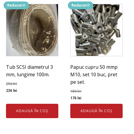
Reduceri!
Reduceri!
Tub SCSI diametrul 3
Papuc cupru 50 mmp
mm, lungime 100m.
M10, set 10 buc, pret
pe set.
256
lei
Prețul
Prețul
236
lei
186
lei
inițial
curent
Prețul
Prețul
176
lei
a
este:
inițial
curent
ADAUGĂ ÎN COȘ
ADAUGĂ ÎN COȘ
fost:
236 lei.
a
este:
256 lei.
fost:
176 lei.
186 lei.