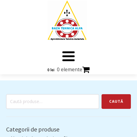
0 elemente
0
lei
Caută
CAUTĂ
după:
Categorii de produse