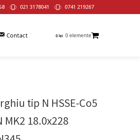
58
021 3178041
0741 219267
Contact
0 elemente
0
lei
rghiu tip N HSSE-Co5
N MK2 18.0x228
N345.