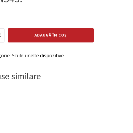
ul
Prețul
al
curent
te
ADAUGĂ ÎN COȘ
u
este:
:
349 lei.
orie:
Scule unelte dispozitive
ei.
se similare
28
.