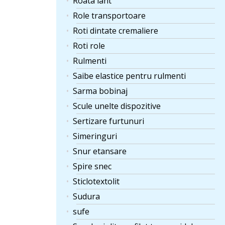
Roata lant
Role transportoare
Roti dintate cremaliere
Roti role
Rulmenti
Saibe elastice pentru rulmenti
Sarma bobinaj
Scule unelte dispozitive
Sertizare furtunuri
Simeringuri
Snur etansare
Spire snec
Sticlotextolit
Sudura
sufe