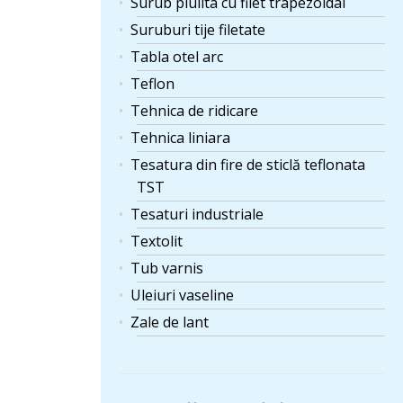
Surub piulita cu filet trapezoidal
Suruburi tije filetate
Tabla otel arc
Teflon
Tehnica de ridicare
Tehnica liniara
Tesatura din fire de sticlă teflonata
TST
Tesaturi industriale
Textolit
Tub varnis
Uleiuri vaseline
Zale de lant