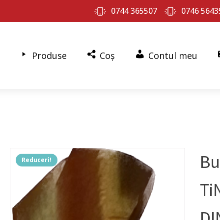
0744 365507
0746 5643
Produse
Coș
Contul meu
Bu
Reduceri!
Ti
DI