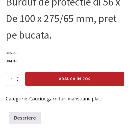
Burduf de protectie di 56 x
De 100 x 275/65 mm, pret
pe bucata.
365
lei
Prețul
Prețul
304
lei
inițial
curent
a
Cantitate
este:
ADAUGĂ ÎN COȘ
Burduf
fost:
304 lei.
de
protectie
365 lei.
Categorie:
Cauciuc garnituri mansoane placi
di
56
x
De
Descriere
100
x