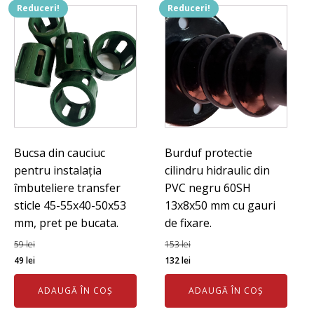
Reduceri!
Reduceri!
Bucsa din cauciuc
Burduf protectie
pentru instalația
cilindru hidraulic din
îmbuteliere transfer
PVC negru 60SH
sticle 45-55x40-50x53
13x8x50 mm cu gauri
mm, pret pe bucata.
de fixare.
59
lei
153
lei
Prețul
Prețul
Prețul
Prețul
49
lei
132
lei
inițial
curent
inițial
curent
ADAUGĂ ÎN COȘ
ADAUGĂ ÎN COȘ
a
este:
a
este:
fost:
49 lei.
fost:
132 lei.