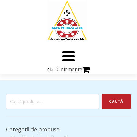
0 elemente
0
lei
Caută
CAUTĂ
după:
Categorii de produse