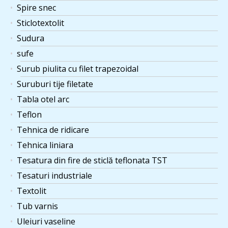
Spire snec
Sticlotextolit
Sudura
sufe
Surub piulita cu filet trapezoidal
Suruburi tije filetate
Tabla otel arc
Teflon
Tehnica de ridicare
Tehnica liniara
Tesatura din fire de sticlă teflonata TST
Tesaturi industriale
Textolit
Tub varnis
Uleiuri vaseline