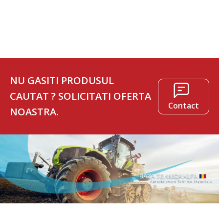
59 lei.
153 lei.
NU GASITI PRODUSUL
CAUTAT ? SOLICITATI OFERTA
Contact
NOASTRA.