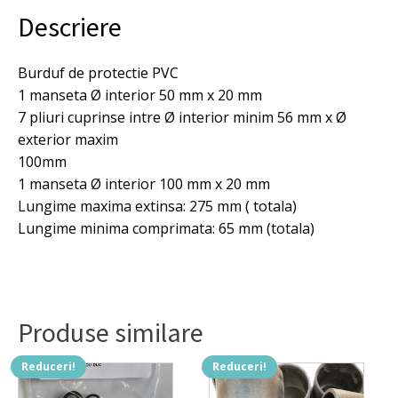
275/65
Descriere
mm,
pret
pe
Burduf de protectie PVC
bucata.
1 manseta Ø interior 50 mm x 20 mm
7 pliuri cuprinse intre Ø interior minim 56 mm x Ø
exterior maxim
100mm
1 manseta Ø interior 100 mm x 20 mm
Lungime maxima extinsa: 275 mm ( totala)
Lungime minima comprimata: 65 mm (totala)
Produse similare
Reduceri!
Reduceri!