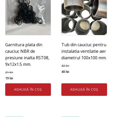
Garnitura plata din
Tub din cauciuc pentru
cauciuc NBR de
instalatia ventilatie aer
presiune inalta RST08,
diametrul 100x100 mm.
9x12x1.5 mm.
42
lei
Prețul
Prețul
40
lei
21
lei
Prețul
Prețul
inițial
curent
19
lei
inițial
curent
a
este:
ADAUGĂ ÎN COȘ
ADAUGĂ ÎN COȘ
a
este:
fost:
40 lei.
fost:
19 lei.
42 lei.
21 lei.