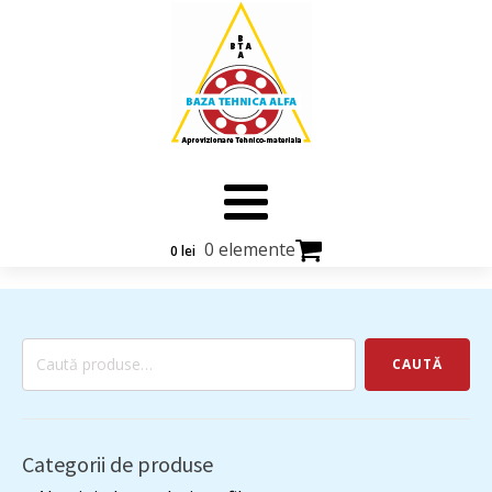
0 elemente
0
lei
Caută
CAUTĂ
după:
Categorii de produse