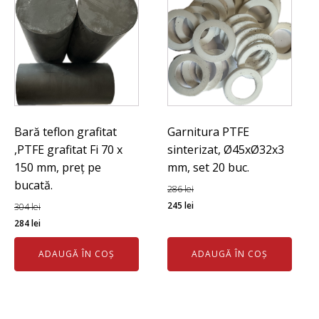
Bară teflon grafitat
Garnitura PTFE
,PTFE grafitat Fi 70 x
sinterizat, Ø45xØ32x3
150 mm, preț pe
mm, set 20 buc.
bucată.
286
lei
Prețul
Prețul
245
lei
304
lei
Prețul
Prețul
inițial
curent
284
lei
inițial
curent
a
este:
ADAUGĂ ÎN COȘ
ADAUGĂ ÎN COȘ
a
este:
fost:
245 lei.
fost:
284 lei.
286 lei.
304 lei.