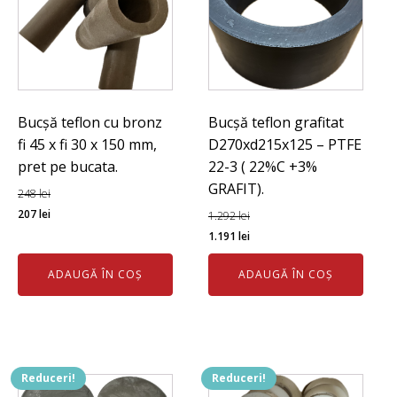
Bucșă teflon cu bronz
Bucșă teflon grafitat
fi 45 x fi 30 x 150 mm,
D270xd215x125 – PTFE
pret pe bucata.
22-3 ( 22%C +3%
GRAFIT).
248
lei
Prețul
Prețul
207
lei
1.292
lei
inițial
curent
Prețul
Prețul
1.191
lei
a
este:
inițial
curent
ADAUGĂ ÎN COȘ
ADAUGĂ ÎN COȘ
fost:
207 lei.
a
este:
248 lei.
fost:
1.191 lei.
1.292 lei.
Reduceri!
Reduceri!