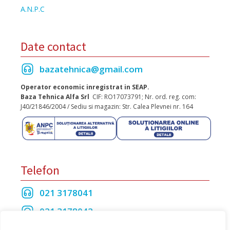
A.N.P.C
Date contact
bazatehnica@gmail.com
Operator economic inregistrat in SEAP.
Baza Tehnica Alfa Srl
CIF: RO17073791; Nr. ord. reg. com:
J40/21846/2004 / Sediu si magazin: Str. Calea Plevnei nr. 164
Telefon
021 3178041
021 3178042
021 3175208