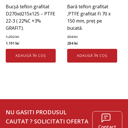
Bucșă teflon grafitat
Bară teflon grafitat
D270xd215x125 – PTFE
,PTFE grafitat Fi 70 x
22-3 ( 22%C +3%
150 mm, preț pe
GRAFIT).
bucată.
1.292
lei
304
lei
Prețul
Prețul
Prețul
Prețul
1.191
lei
284
lei
inițial
curent
inițial
curent
ADAUGĂ ÎN COȘ
ADAUGĂ ÎN COȘ
a
este:
a
este:
fost:
1.191 lei.
fost:
284 lei.
1.292 lei.
304 lei.
NU GASITI PRODUSUL
CAUTAT ? SOLICITATI OFERTA
Contact