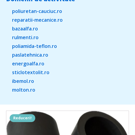
poliuretan-cauciuc.ro
reparatii-mecanice.ro
bazaalfa.ro
rulmenti.ro
poliamida-teflon.ro
paslatehnica.ro
energoalfa.ro
sticlotextolit.ro
ibemol.ro
molton.ro
Reduceri!