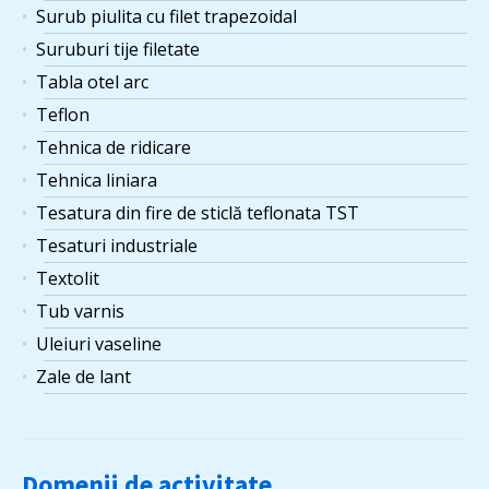
Surub piulita cu filet trapezoidal
Suruburi tije filetate
Tabla otel arc
Teflon
Tehnica de ridicare
Tehnica liniara
Tesatura din fire de sticlă teflonata TST
Tesaturi industriale
Textolit
Tub varnis
Uleiuri vaseline
Zale de lant
Domenii de activitate