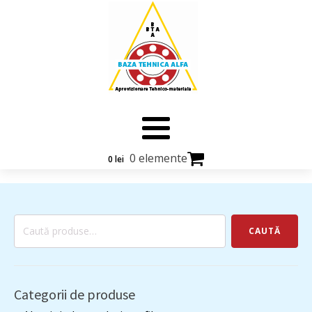
0 elemente
0
lei
Caută
CAUTĂ
după:
Categorii de produse