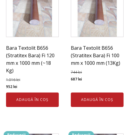
Bara Textolit B656
Bara Textolit B656
(Stratitex Bara) Fi 120
(Stratitex Bara) Fi 100
mm x 1000 mm (~18
mm x 1000 mm (13Kg)
Kg)
744
lei
Prețul
Prețul
687
lei
1.016
lei
Prețul
Prețul
inițial
curent
952
lei
inițial
curent
a
este:
ADAUGĂ ÎN COȘ
ADAUGĂ ÎN COȘ
a
este:
fost:
687 lei.
fost:
952 lei.
744 lei.
1.016 lei.
Reduceri!
Reduceri!