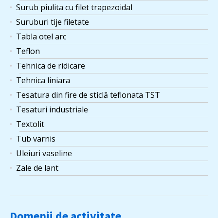
Surub piulita cu filet trapezoidal
Suruburi tije filetate
Tabla otel arc
Teflon
Tehnica de ridicare
Tehnica liniara
Tesatura din fire de sticlă teflonata TST
Tesaturi industriale
Textolit
Tub varnis
Uleiuri vaseline
Zale de lant
Domenii de activitate