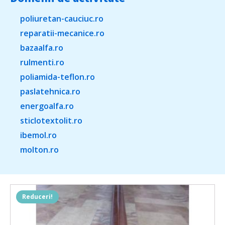
poliuretan-cauciuc.ro
reparatii-mecanice.ro
bazaalfa.ro
rulmenti.ro
poliamida-teflon.ro
paslatehnica.ro
energoalfa.ro
sticlotextolit.ro
ibemol.ro
molton.ro
Reduceri!