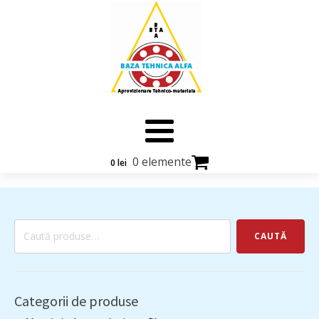
0 elemente
0
lei
Caută
CAUTĂ
după:
Categorii de produse