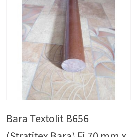
Bara Textolit B656
(Stratitex Bara) Fi 70 mm x