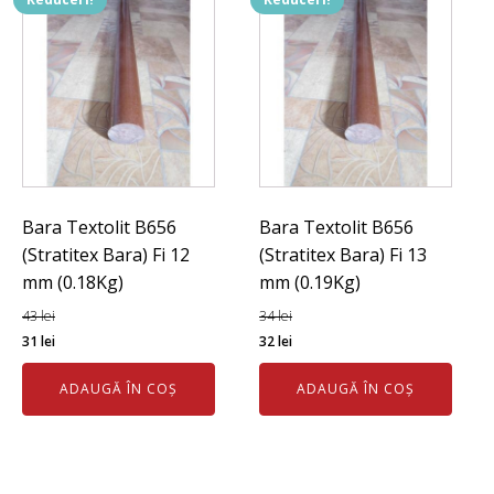
Bara Textolit B656
Bara Textolit B656
(Stratitex Bara) Fi 12
(Stratitex Bara) Fi 13
mm (0.18Kg)
mm (0.19Kg)
43
lei
34
lei
Prețul
Prețul
Prețul
Prețul
31
lei
32
lei
inițial
curent
inițial
curent
ADAUGĂ ÎN COȘ
ADAUGĂ ÎN COȘ
a
este:
a
este:
fost:
31 lei.
fost:
32 lei.
43 lei.
34 lei.