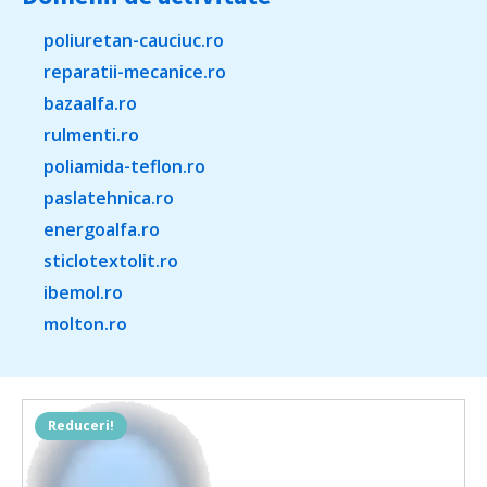
poliuretan-cauciuc.ro
reparatii-mecanice.ro
bazaalfa.ro
rulmenti.ro
poliamida-teflon.ro
paslatehnica.ro
energoalfa.ro
sticlotextolit.ro
ibemol.ro
molton.ro
Reduceri!