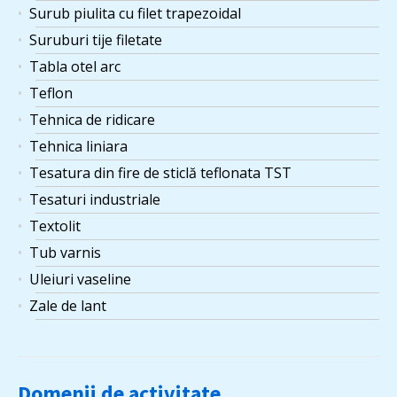
Surub piulita cu filet trapezoidal
Suruburi tije filetate
Tabla otel arc
Teflon
Tehnica de ridicare
Tehnica liniara
Tesatura din fire de sticlă teflonata TST
Tesaturi industriale
Textolit
Tub varnis
Uleiuri vaseline
Zale de lant
Domenii de activitate