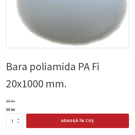
Bara poliamida PA Fi
20x1000 mm.
60
lei
Prețul
Prețul
50
lei
inițial
curent
Cantitate
ADAUGĂ ÎN COȘ
Bara
a
este:
poliamida