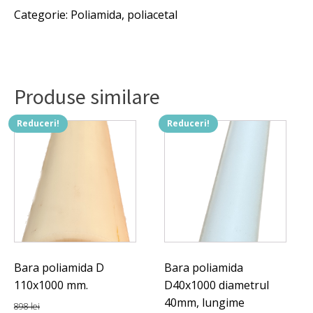
fost:
50 lei.
PA
Categorie:
Poliamida, poliacetal
Fi
60 lei.
20x1000
mm.
Produse similare
Reduceri!
Reduceri!
Bara poliamida D
Bara poliamida
110x1000 mm.
D40x1000 diametrul
40mm, lungime
898
lei