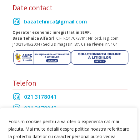
Date contact
bazatehnica@gmail.com
Operator economic inregistrat in SEAP.
Baza Tehnica Alfa Srl
CIF: RO17073791; Nr. ord. reg. com:
J40/21846/2004 / Sediu si magazin: Str. Calea Plevnei nr. 164
Telefon
021 3178041
021 3178042
021 3175208
Folosim cookies pentru a va oferi o experienta cat mai
placuta. Mai multe detalii despre politica noastra referitoare
la protectia datelor cu caracter personal puteti vedea
Toate drepturile rezervate Baza Tehnica Alfa S.R.L