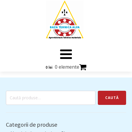
0 elemente
0
lei
Caută
CAUTĂ
după:
Categorii de produse