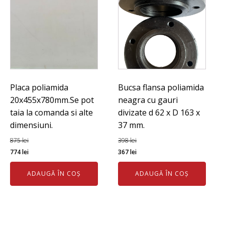
Placa poliamida
Bucsa flansa poliamida
20x455x780mm.Se pot
neagra cu gauri
taia la comanda si alte
divizate d 62 x D 163 x
dimensiuni.
37 mm.
875
lei
398
lei
Prețul
Prețul
Prețul
Prețul
774
lei
367
lei
inițial
curent
inițial
curent
ADAUGĂ ÎN COȘ
ADAUGĂ ÎN COȘ
a
este:
a
este:
fost:
774 lei.
fost:
367 lei.
875 lei.
398 lei.