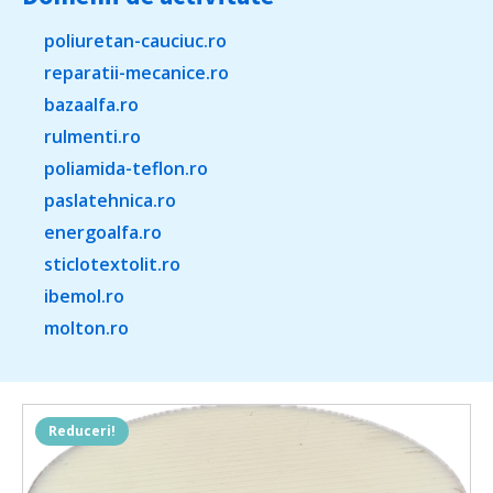
poliuretan-cauciuc.ro
reparatii-mecanice.ro
bazaalfa.ro
rulmenti.ro
poliamida-teflon.ro
paslatehnica.ro
energoalfa.ro
sticlotextolit.ro
ibemol.ro
molton.ro
Reduceri!