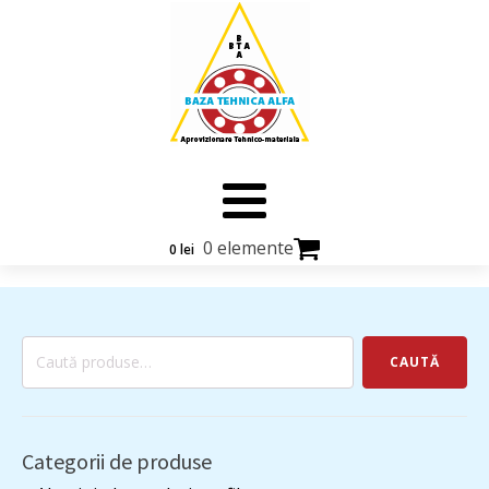
0 elemente
0
lei
Caută
CAUTĂ
după:
Categorii de produse