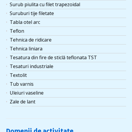
Surub piulita cu filet trapezoidal
Suruburi tije filetate
Tabla otel arc
Teflon
Tehnica de ridicare
Tehnica liniara
Tesatura din fire de sticlă teflonata TST
Tesaturi industriale
Textolit
Tub varnis
Uleiuri vaseline
Zale de lant
Domenii de activitate