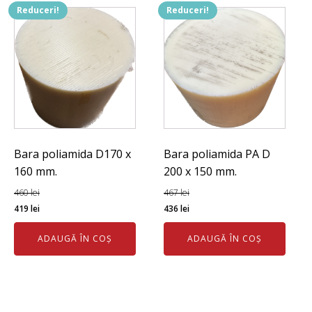
Reduceri!
Reduceri!
Bara poliamida D170 x
Bara poliamida PA D
160 mm.
200 x 150 mm.
460
lei
467
lei
Prețul
Prețul
Prețul
Prețul
419
lei
436
lei
inițial
curent
inițial
curent
ADAUGĂ ÎN COȘ
ADAUGĂ ÎN COȘ
a
este:
a
este:
fost:
419 lei.
fost:
436 lei.
460 lei.
467 lei.