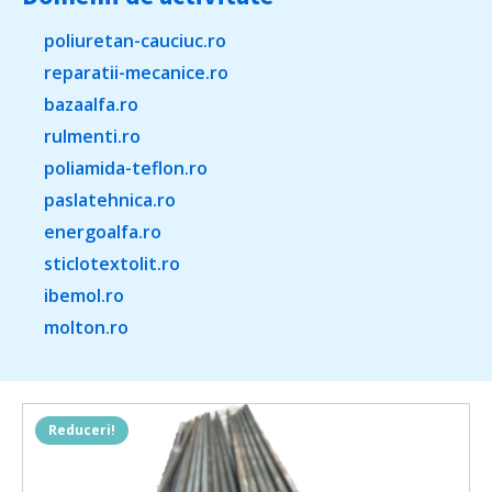
poliuretan-cauciuc.ro
reparatii-mecanice.ro
bazaalfa.ro
rulmenti.ro
poliamida-teflon.ro
paslatehnica.ro
energoalfa.ro
sticlotextolit.ro
ibemol.ro
molton.ro
Reduceri!