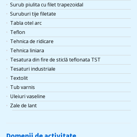
Surub piulita cu filet trapezoidal
Suruburi tije filetate
Tabla otel arc
Teflon
Tehnica de ridicare
Tehnica liniara
Tesatura din fire de sticlă teflonata TST
Tesaturi industriale
Textolit
Tub varnis
Uleiuri vaseline
Zale de lant
Domenii de activitate