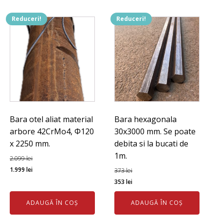
Reduceri!
Reduceri!
Bara otel aliat material
Bara hexagonala
arbore 42CrMo4, Φ120
30x3000 mm. Se poate
x 2250 mm.
debita si la bucati de
1m.
2.099
lei
Prețul
Prețul
1.999
lei
373
lei
inițial
curent
Prețul
Prețul
353
lei
a
este:
inițial
curent
ADAUGĂ ÎN COȘ
ADAUGĂ ÎN COȘ
fost:
1.999 lei.
a
este:
2.099 lei.
fost:
353 lei.