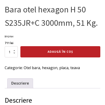
Bara otel hexagon H 50
S235JR+C 3000mm, 51 Kg.
812
lei
Prețul
Prețul
711
lei
inițial
curent
Cantitate
ADAUGĂ ÎN COȘ
Bara
a
este:
otel
fost:
711 lei.
hexagon
Categorie:
Otel bara, hexagon, placa, teava
H
812 lei.
50
S235JR+C
3000mm,
Descriere
51
Kg.
Descriere