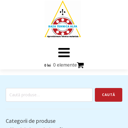
0 elemente
0
lei
Caută
CAUTĂ
după:
Categorii de produse