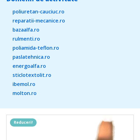
poliuretan-cauciuc.ro
reparatii-mecanice.ro
bazaalfa.ro
rulmenti.ro
poliamida-teflon.ro
paslatehnica.ro
energoalfa.ro
sticlotextolit.ro
ibemol.ro
molton.ro
Reduceri!