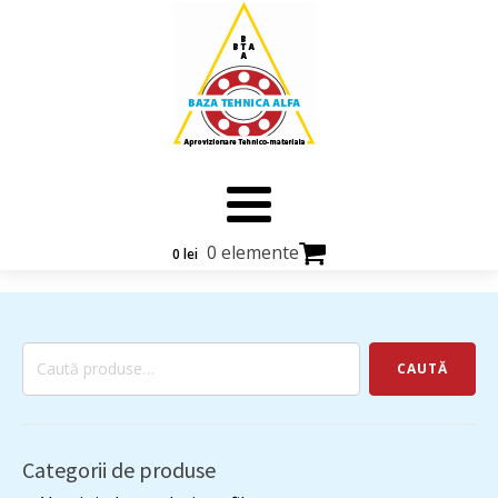
0 elemente
0
lei
Caută
CAUTĂ
după:
Categorii de produse