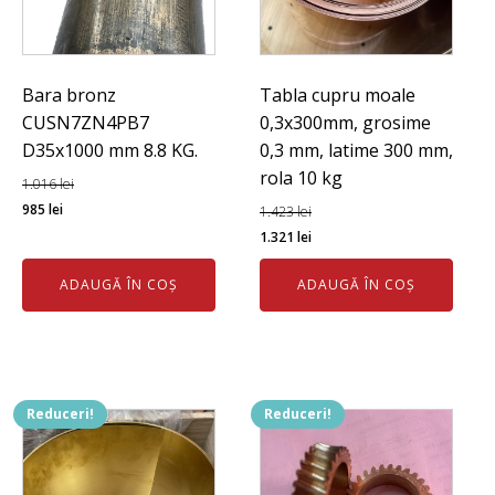
Bara bronz
Tabla cupru moale
CUSN7ZN4PB7
0,3x300mm, grosime
D35x1000 mm 8.8 KG.
0,3 mm, latime 300 mm,
rola 10 kg
1.016
lei
Prețul
Prețul
985
lei
1.423
lei
inițial
curent
Prețul
Prețul
1.321
lei
a
este:
inițial
curent
ADAUGĂ ÎN COȘ
ADAUGĂ ÎN COȘ
fost:
985 lei.
a
este:
1.016 lei.
fost:
1.321 lei.
1.423 lei.
Reduceri!
Reduceri!