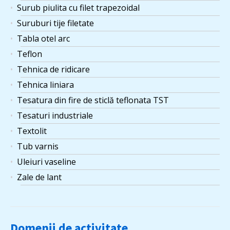
Surub piulita cu filet trapezoidal
Suruburi tije filetate
Tabla otel arc
Teflon
Tehnica de ridicare
Tehnica liniara
Tesatura din fire de sticlă teflonata TST
Tesaturi industriale
Textolit
Tub varnis
Uleiuri vaseline
Zale de lant
Domenii de activitate