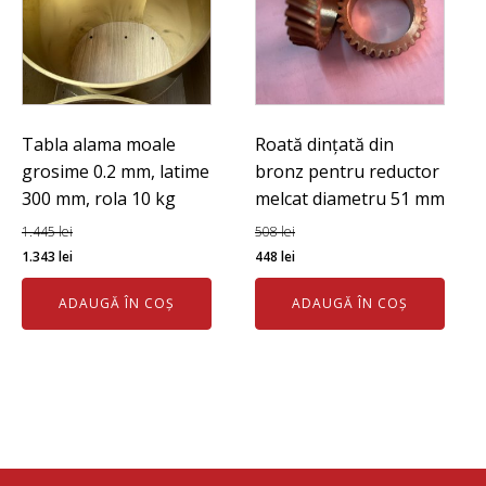
Tabla alama moale
Roată dințată din
grosime 0.2 mm, latime
bronz pentru reductor
300 mm, rola 10 kg
melcat diametru 51 mm
1.445
lei
508
lei
Prețul
Prețul
Prețul
Prețul
1.343
lei
448
lei
inițial
curent
inițial
curent
ADAUGĂ ÎN COȘ
ADAUGĂ ÎN COȘ
a
este:
a
este:
fost:
1.343 lei.
fost:
448 lei.
1.445 lei.
508 lei.