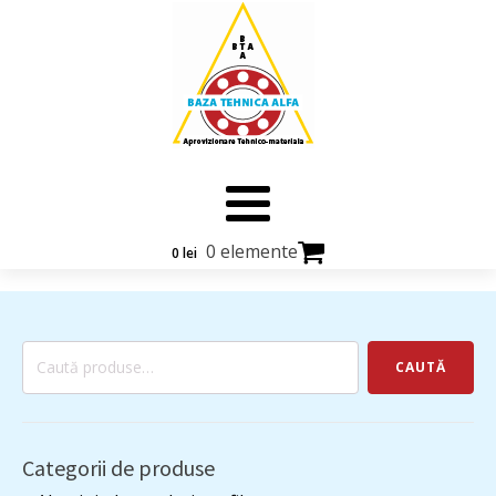
0 elemente
0
lei
Caută
CAUTĂ
după:
Categorii de produse