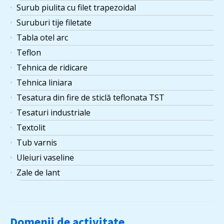
Surub piulita cu filet trapezoidal
Suruburi tije filetate
Tabla otel arc
Teflon
Tehnica de ridicare
Tehnica liniara
Tesatura din fire de sticlă teflonata TST
Tesaturi industriale
Textolit
Tub varnis
Uleiuri vaseline
Zale de lant
Domenii de activitate