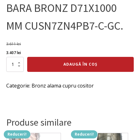
BARA BRONZ D71X1000
MM CUSN7ZN4PB7-C-GC.
3.611
lei
Prețul
Prețul
3.407
lei
inițial
curent
Cantitate
ADAUGĂ ÎN COȘ
BARA
a
este:
BRONZ
fost:
3.407 lei.
D71X1000
Categorie:
Bronz alama cupru cositor
MM
3.611 lei.
CUSN7ZN4PB7-
C-
GC.
Produse similare
Reduceri!
Reduceri!