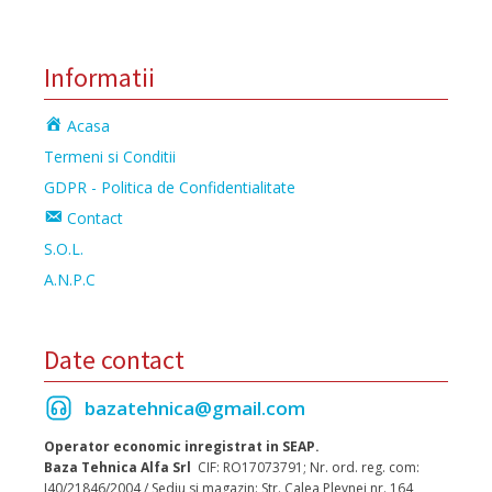
Informatii
Acasa
Termeni si Conditii
GDPR - Politica de Confidentialitate
Contact
S.O.L.
A.N.P.C
Date contact
bazatehnica@gmail.com
Operator economic inregistrat in SEAP.
Baza Tehnica Alfa Srl
CIF: RO17073791; Nr. ord. reg. com:
J40/21846/2004 / Sediu si magazin: Str. Calea Plevnei nr. 164