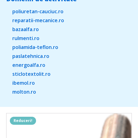
poliuretan-cauciuc.ro
reparatii-mecanice.ro
bazaalfa.ro
rulmenti.ro
poliamida-teflon.ro
paslatehnica.ro
energoalfa.ro
sticlotextolit.ro
ibemol.ro
molton.ro
Reduceri!