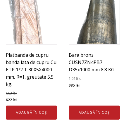
Platbanda de cupru
Bara bronz
banda lata de cupru Cu
CUSN7ZN4PB7
ETP 1/2 T 30X5X4000
D35x1000 mm 8.8 KG.
mm, R=1, greutate 5.5
1.016
lei
kg.
Prețul
Prețul
985
lei
inițial
curent
663
lei
Prețul
Prețul
a
este:
622
lei
inițial
curent
fost:
985 lei.
ADAUGĂ ÎN COȘ
ADAUGĂ ÎN COȘ
a
este:
1.016 lei.
fost:
622 lei.
663 lei.