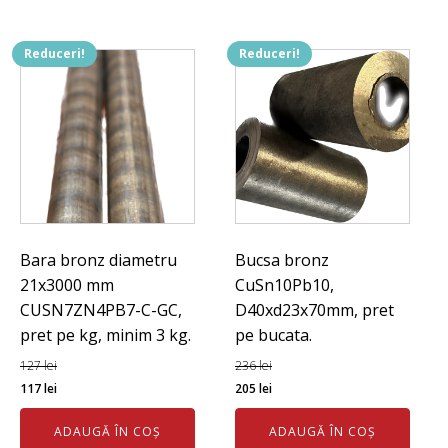
Reduceri!
Reduceri!
Bara bronz diametru
Bucsa bronz
21x3000 mm
CuSn10Pb10,
CUSN7ZN4PB7-C-GC,
D40xd23x70mm, pret
pret pe kg, minim 3 kg.
pe bucata.
127
lei
236
lei
Prețul
Prețul
Prețul
Prețul
117
lei
205
lei
inițial
curent
inițial
curent
ADAUGĂ ÎN COȘ
ADAUGĂ ÎN COȘ
a
este:
a
este: